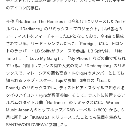
ティストとして異彩を放つ存在であり、カウンター・カルチャー
のアイコン的存在。
今作『Radiance: The Remixes』は今年1月にリリースした2ndア
ルバム『Radiance』のリミックス・プロジェクト。世界各地の
アーティストをフィーチャーしたEPとなっており、全4曲で構成
されている。リード・シングルだった「Foreign」には、トロン
トのラッパー・LB Spiffyがヴァースで参加。LB Spiffyは、「No
Time」、「I Love My Gang」、「My Phone」などの曲で知られ
ている。2曲目はファンの間で人気の高い「Redemption」のリミ
ックスで、マレーシアの悪名高き・K-Cliqueのメンバーとしても
知られるラップ・スター、Tujuが参加。3曲目の「Lost &
Found」のリミックスでは、ディストピア・スタイルで知られる
タイのアイコン・Pyraが客演参加。そして、ラストに位置するア
ルバムのタイトル曲「Radiance」のリミックスには、Warner
Music Japan内のヒップホップ／R&Bレーベル〈+809〉から、6
月に新作EP『IKIGAI 2』をリリースしたことでも注目を集めた
SANTAWORLDVIEWが参加した。