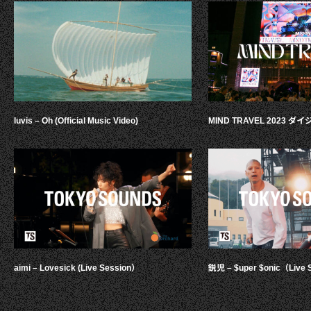
luvis – Oh (Official Music Video)
MIND TRAVEL 2023 
aimi – Lovesick (Live Session）
鋭児 – $uper $onic（Live 