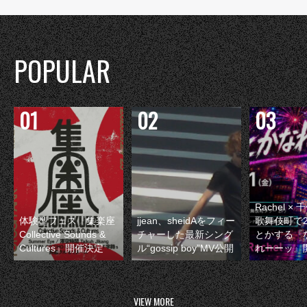
POPULAR
Rachel 
体験型フェス『集楽座
jjean、sheidAをフィー
歌舞伎町で
Collective Sounds &
チャーした最新シング
とかする『
Cultures』開催決定
ル“gossip boy”MV公開
れーーッ』
VIEW MORE