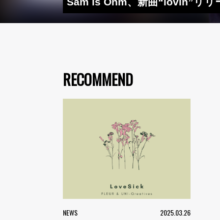
Sam is Ohm、新曲“lovin”リ
RECOMMEND
NEWS
2025.03.26