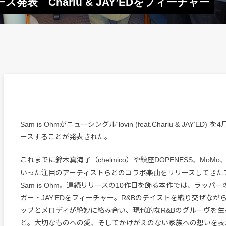
リース発表 Charlu & JAY’EDをフィーチャー
Sam is Ohmがニューシングル“lovin (feat.Charlu & JAY’ED
ースすることが発表された。
これまでに鈴木真海子（chelmico）や鎮座DOPENESS、MoMo、Aile
いった注目のアーティストらとのコラボ楽曲をリリースしてきた
Sam is Ohm。連続リリースの10作目を飾る本作では、ラッパーのC
ガー・JAY’EDをフィーチャー。R&Bのテイストを織り交ぜなが
ップとメロディが絶妙に絡み合い、現代的なR&Bのグルーヴを生
と。大切なものへの愛、そしてかけがえのない家族への想いを表