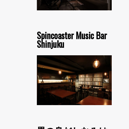
Spincoaster Music Bar
Shinjuku