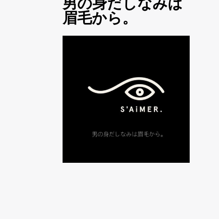
男の身だしなみは
眉毛から。