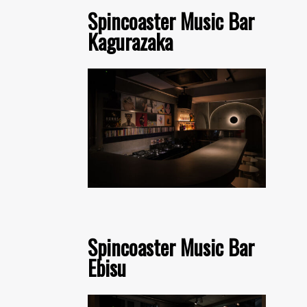
Spincoaster Music Bar
Kagurazaka
Spincoaster Music Bar
Ebisu