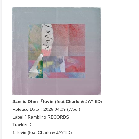
Sam is Ohm 『lovin (feat.Charlu & JAY’ED)』
Release Date：2025.04.09 (Wed.)
Label：Rambling RECORDS
Tracklist：
1. lovin (feat.Charlu & JAY’ED)