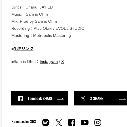
Lyrics：Charlu, JAY’ED
Music：Sam is Ohm
Mix, Prod by Sam is Ohm
Recording：Atsu Otaki / EVOEL STUDIO
Mastering：Metropolis Mastering
■
配信リンク
■Sam is Ohm：
Instagram
/
X
Facebook SHARE
X SHARE
Spincoaster SNS