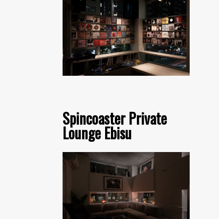
Spincoaster Private
Lounge Ebisu