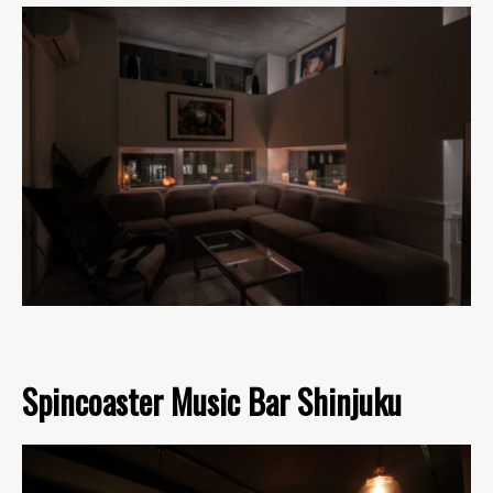
Spincoaster Music Bar Shinjuku