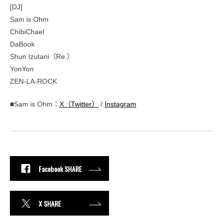
[DJ]
Sam is Ohm
ChibiChael
DaBook
Shun Izutani（Re.）
YonYon
ZEN-LA-ROCK
■Sam is Ohm：
X（Twitter）
/
Instagram
Facebook SHARE
X SHARE