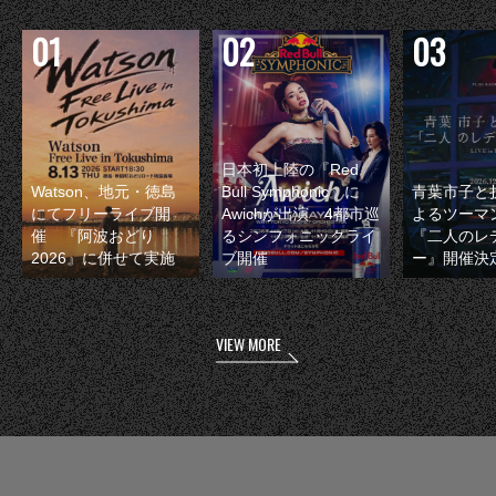
日本初上陸の『Red
Watson、地元・徳島
Bull Symphonic』に
青葉市子と
にてフリーライブ開
Awichが出演 4都市巡
よるツーマ
催 『阿波おどり
るシンフォニックライ
『二人のレ
2026』に併せて実施
ブ開催
ー』開催決
VIEW MORE