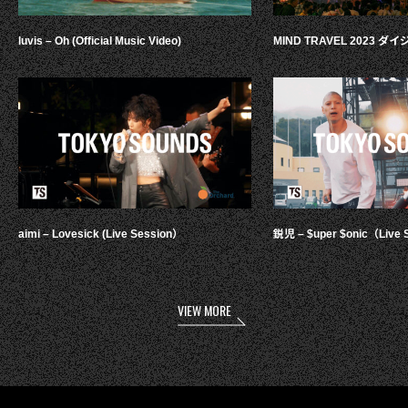
luvis – Oh (Official Music Video)
MIND TRAVEL 2023 
aimi – Lovesick (Live Session）
鋭児 – $uper $onic（Live 
VIEW MORE