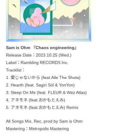
Sam is Ohm 『Chaos engineering』
Release Date：2023.10.25 (Wed.)
Label：Rambling RECORDS Inc.
Tracklist：
1. 愛じゃないから (feat.Aile The Shota)
2. Hearth (feat. Sagiri Sól & YonYon)
3. Sleep On Me (feat. FLEUR & Wez Atlas)
4. アネモネ (feat.おかもとえみ)
5. アネモネ (feat.おかもとえみ) Remix
All Songs Mix, Rec, prod by Sam is Ohm
Mastering：Metropolis Mastering