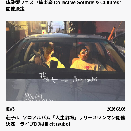
体験型フェス『集楽座 Collective Sounds & Cultures』
開催決定
NEWS
2026.08.06
荘子it、ソロアルバム『人生劇場』リリースワンマン開催
決定 ライブDJはillicit tsuboi