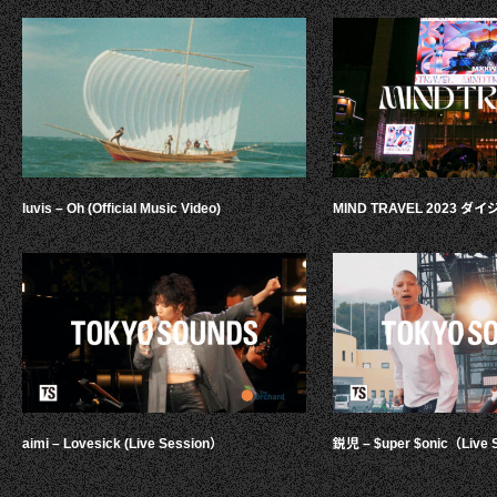
luvis – Oh (Official Music Video)
MIND TRAVEL 2023 
aimi – Lovesick (Live Session）
鋭児 – $uper $onic（Live 