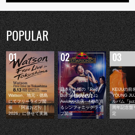
POPULAR
日本初上陸の『Red
KEIJUの
Watson、地元・徳島
Bull Symphonic』に
YOUNG JU
にてフリーライブ開
Awichが出演 4都市巡
ルバム『juzz
催 『阿波おどり
るシンフォニックライ
周年記念盤
2026』に併せて実施
ブ開催
定