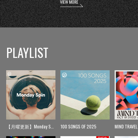
VIEW MORE
PLAYLIST
【月曜更新】Monday Spin
100 SONGS OF 2025
MIND TRAVEL