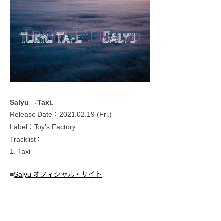
Salyu 『Taxi』
Release Date：2021.02.19 (Fri.)
Label：Toy’s Factory
Tracklist：
1. Taxi
■
Salyu オフィシャル・サイト