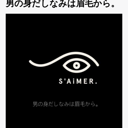
男の身だしなみは眉毛から。