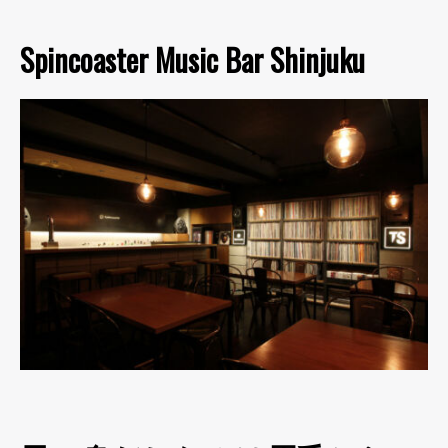
Spincoaster Music Bar Shinjuku