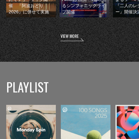
催 『阿波おどり
るシンフォニックライ
『二人のレ
2026』に併せて実施
ブ開催
ー』開催決
VIEW MORE
PLAYLIST