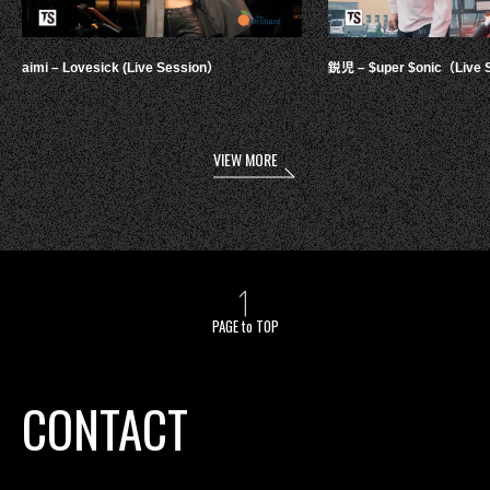
aimi – Lovesick (Live Session）
鋭児 – $uper $onic（Live 
VIEW MORE
PAGE to TOP
CONTACT