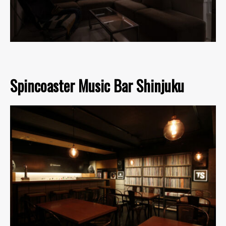
Spincoaster Music Bar Shinjuku