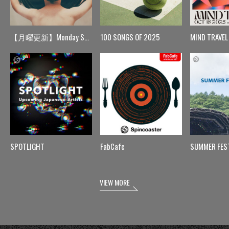
【月曜更新】Monday Spin
100 SONGS OF 2025
MIND TRAVEL
SPOTLIGHT
FabCafe
SUMMER FES
VIEW MORE