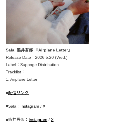
Sala, 熊井吾郎 『Airplane Letter』
Release Date：2026.5.20 (Wed.)
Label：Suppage Distribution
Tracklist：
1. Airplane Letter
■
配信リンク
■Sala：
Instagram
/
X
■熊井吾郎：
Instagram
/
X