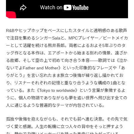
R&Bやヒップホップをベースにしたスタイルと透明感のある歌声
で注目を集めるシンガーSalaと、MPCプレイヤー／ビートメイカ
ーとして活躍を続ける熊井吾郎。両者によるおよそ5年ぶりのタ
ッグ作となる本作は、エアポートから始まる別れの情景、遠ざか
る故郷、そして空の上で初めて向き合う本音——歌詞では《泣か
ないでよFather and Mother》といった印象的なフレーズや「あ
りがとう」を言い忘れたまま旅立つ後悔が繰り返し描かれてお
り、リスナーそれぞれの記憶と重なり合うような構成の1曲とな
っている。また《Tokyo to worldwide》という言葉が象徴するよ
うに、個人の物語でありながらも夢を追い世界へ飛び出す全ての
人に通じるような普遍的なテーマが内包されている。
孤独や後悔を抱えながらも、それでも前へ進む決意。その先で気
づく愛と感謝。人生の転機に立つ人々の背中をそっと押すよう
な、静かで力強いメッセージを持った楽曲に仕上がっている。