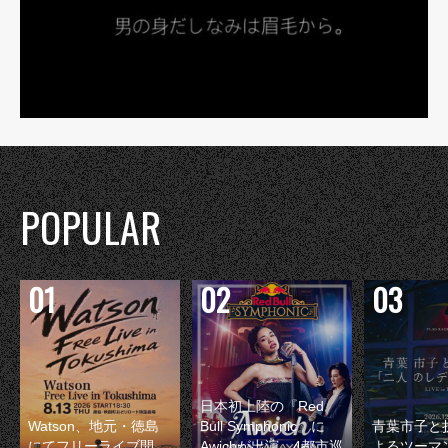
POPULAR
日本初上陸の『Red
Watson、地元・徳島
Bull Symphonic』に
青葉市子と
にてフリーライブ開
Awichが出演 4都市巡
よるツーマ