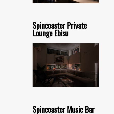
Spincoaster Private
Lounge Ebisu
Spincoaster Music Bar