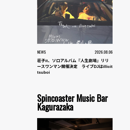
NEWS
2026.08.06
荘子it、ソロアルバム『人生劇場』リリ
ースワンマン開催決定 ライブDJはillicit
tsuboi
Spincoaster Music Bar
Kagurazaka