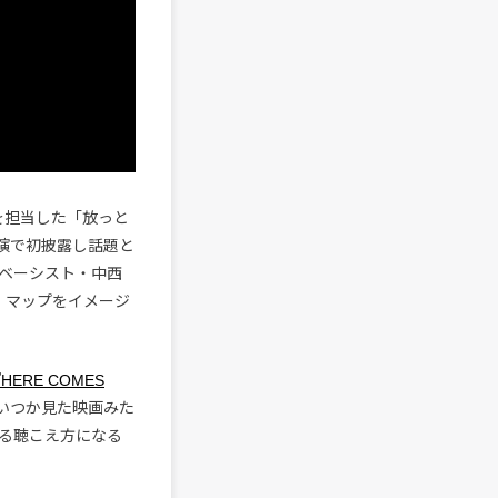
を担当した「放っと
公演で初披露し話題と
eのベーシスト・中西
ート・マップをイメージ
。
m『HERE COMES
「いつか見た映画みた
る聴こえ方になる