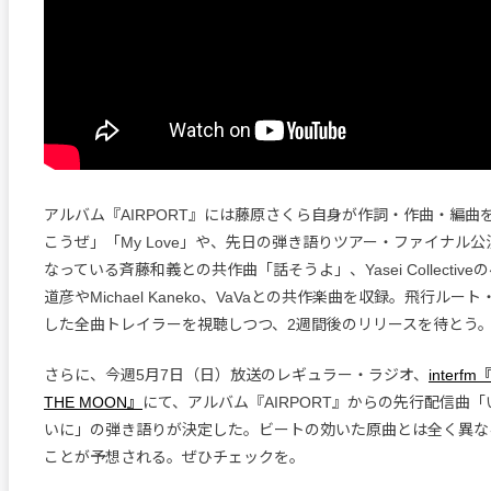
アルバム『AIRPORT』には藤原さくら自身が作詞・作曲・編曲
こうぜ」「My Love」や、先日の弾き語りツアー・ファイナル
なっている斉藤和義との共作曲「話そうよ」、Yasei Collectiv
道彦やMichael Kaneko、VaVaとの共作楽曲を収録。飛行ル
した全曲トレイラーを視聴しつつ、2週間後のリリースを待とう
さらに、今週5月7日（日）放送のレギュラー・ラジオ、
interf
THE MOON』
にて、アルバム『AIRPORT』からの先行配信曲
いに」の弾き語りが決定した。ビートの効いた原曲とは全く異な
ことが予想される。ぜひチェックを。