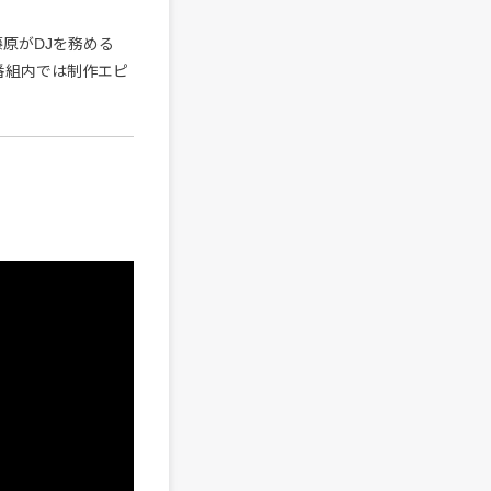
り、藤原がDJを務める
定。番組内では制作エピ
。