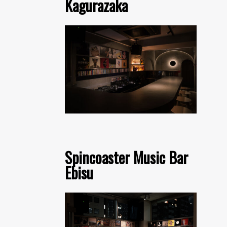
Kagurazaka
Spincoaster Music Bar
Ebisu