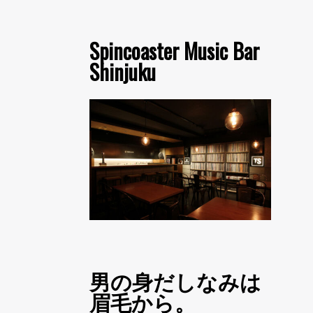
Spincoaster Music Bar
Shinjuku
男の身だしなみは
眉毛から。