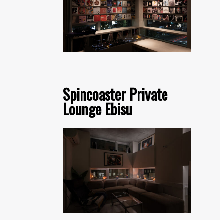
Spincoaster Private
Lounge Ebisu