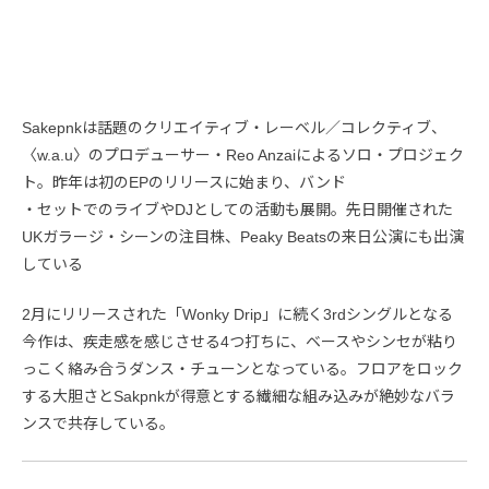
Sakepnkは話題のクリエイティブ・レーベル／コレクティブ、
〈w.a.u〉のプロデューサー・Reo Anzaiによるソロ・プロジェク
ト。昨年は初のEPのリリースに始まり、バンド
・セットでのライブやDJとしての活動も展開。先日開催された
UKガラージ・シーンの注目株、Peaky Beatsの来日公演にも出演
している
2月にリリースされた「Wonky Drip」に続く3rdシングルとなる
今作は、疾走感を感じさせる4つ打ちに、ベースやシンセが粘り
っこく絡み合うダンス・チューンとなっている。フロアをロック
する大胆さとSakpnkが得意とする繊細な組み込みが絶妙なバラ
ンスで共存している。