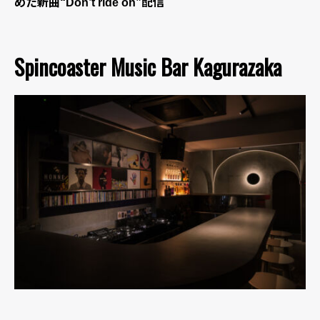
めた新曲“Don’t ride on”配信
Spincoaster Music Bar Kagurazaka