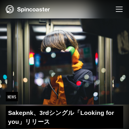
Skip
to
content
NEWS
Sakepnk、3rdシングル「Looking for
you」リリース