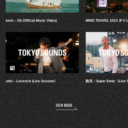
luvis – Oh (Official Music Video)
MIND TRAVEL 2023 
aimi – Lovesick (Live Session）
鋭児 – $uper $onic（Live 
VIEW MORE