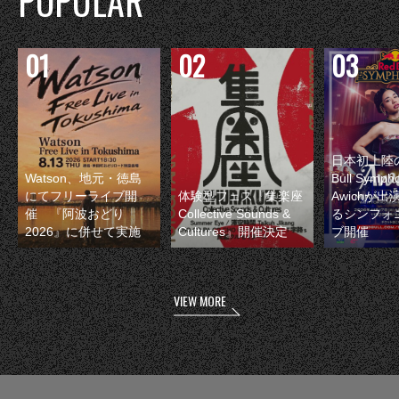
POPULAR
日本初上陸の
Watson、地元・徳島
Bull Symp
にてフリーライブ開
体験型フェス『集楽座
Awichが
催 『阿波おどり
Collective Sounds &
るシンフォ
2026』に併せて実施
Cultures』開催決定
ブ開催
VIEW MORE