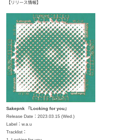
【リリース情報】
Sakepnk 『Looking for you』
Release Date：2023.03.15 (Wed.)
Label：w.a.u
Tracklist：
1. Looking for you