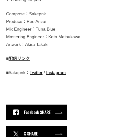
Compose：Sakepnk
Produce：Reo Anzai
Mix Engineer：Tuna Blue
Mastering Engineer：Kota Matsukawa
Artwork：Akira Takaki
■
配信リンク
■Sakepnk：
Twitter
/
Instagram
Facebook SHARE
X SHARE