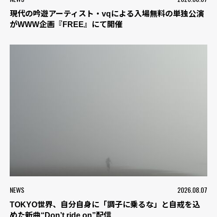
現代の吟遊アーティスト・vqによる入場無料の単独公演
がWWW企画『FREE』にて開催
NEWS
2026.08.07
TOKYO世界、自分自身に「調子に乗るな」と自戒を込
めた新曲“Don’t ride on”配信