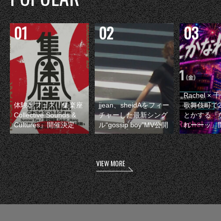
Rachel 
体験型フェス『集楽座
jjean、sheidAをフィー
歌舞伎町で
Collective Sounds &
チャーした最新シング
とかする『
Cultures』開催決定
ル“gossip boy”MV公開
れーーッ』
VIEW MORE