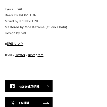
Lyrics：SAI
Beats by IRONSTONE
Mixed by IRONSTONE
Mastered by Moe Kazama (studio Chatri)
Design by SAI
■
配信リンク
■SAI：
Twitter
/
Instagram
Facebook SHARE
X SHARE