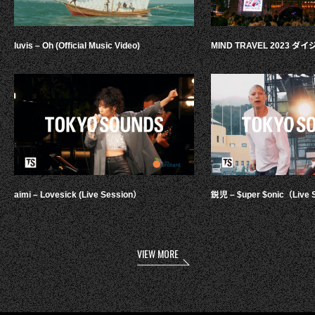
luvis – Oh (Official Music Video)
MIND TRAVEL 2023 
aimi – Lovesick (Live Session）
鋭児 – $uper $onic（Live 
VIEW MORE