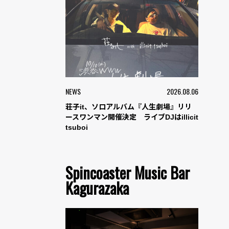
NEWS
2026.08.06
荘子it、ソロアルバム『人生劇場』リリ
ースワンマン開催決定 ライブDJはillicit
tsuboi
Spincoaster Music Bar
Kagurazaka