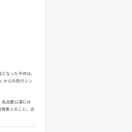
月連続配信となった今作は、
py』からの先行シン
ぎ、名古屋公演には
後日発表とのこと。合