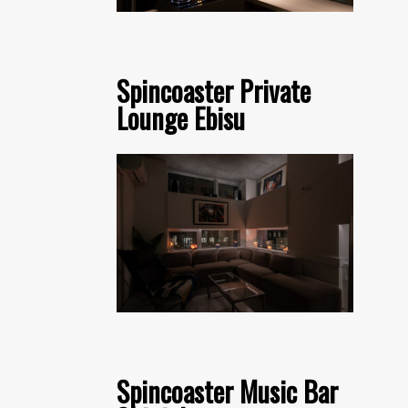
Spincoaster Private
Lounge Ebisu
Spincoaster Music Bar