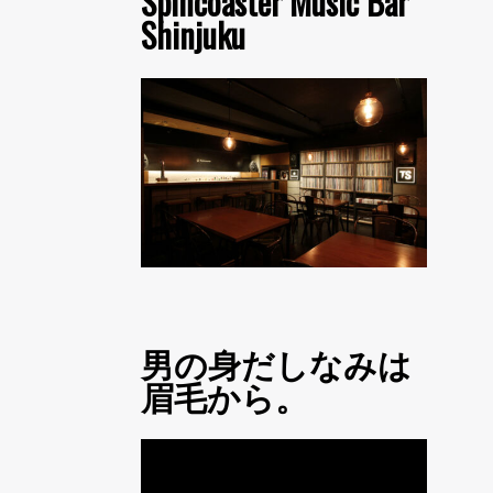
Spincoaster Music Bar
Shinjuku
男の身だしなみは
眉毛から。