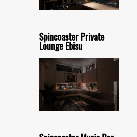
Spincoaster Private
Lounge Ebisu