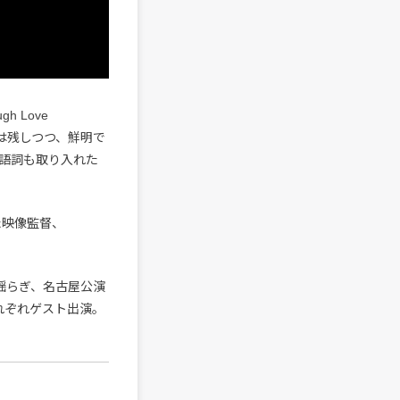
 Love
さは残しつつ、鮮明で
語詞も取り入れた
けた映像監督、
は揺らぎ、名古屋公演
aがそれぞれゲスト出演。