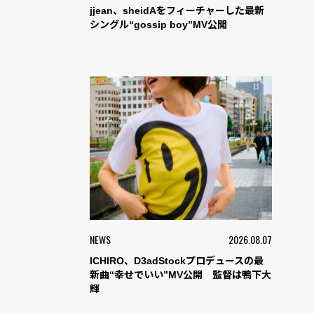
jjean、sheidAをフィーチャーした最新
シングル“gossip boy”MV公開
NEWS
2026.08.07
ICHIRO、D3adStockプロデュースの最
新曲“幸せでいい”MV公開 監督は鴨下大
輝