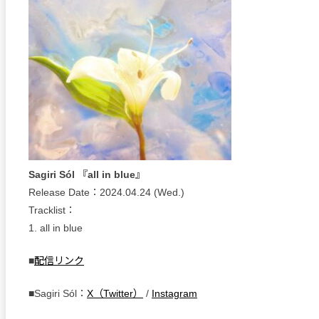
Sagiri Sól 『all in blue』
Release Date：2024.04.24 (Wed.)
Tracklist：
1. all in blue
■
配信リンク
■Sagiri Sól：
X（Twitter）
/
Instagram