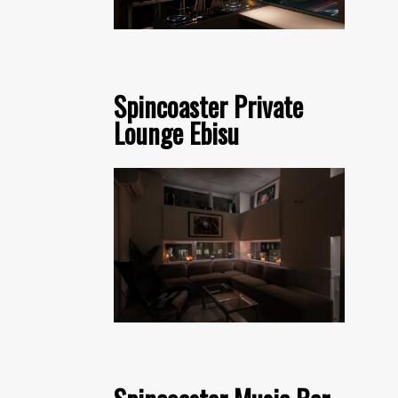
Spincoaster Private
Lounge Ebisu