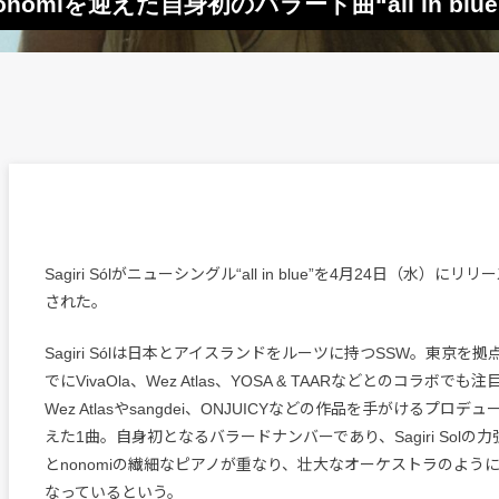
onomiを迎えた自身初のバラード曲“all in bl
Sagiri Sólがニューシングル“all in blue”を4月24日（水）に
された。
Sagiri Sólは日本とアイスランドをルーツに持つSSW。東京を
でにVivaOla、Wez Atlas、YOSA & TAARなどとのコラボで
Wez Atlasやsangdei、ONJUICYなどの作品を手がけるプロデュ
えた1曲。自身初となるバラードナンバーであり、Sagiri Solの
とnonomiの繊細なピアノが重なり、壮⼤なオーケストラのよう
なっているという。