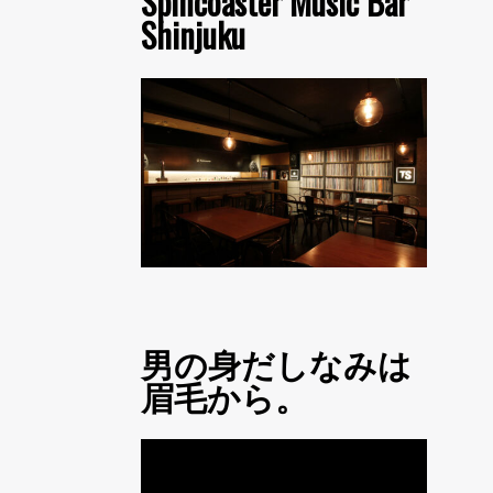
Spincoaster Music Bar
Shinjuku
男の身だしなみは
眉毛から。