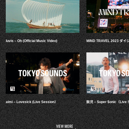
luvis – Oh (Official Music Video)
MIND TRAVEL 2023 
aimi – Lovesick (Live Session）
鋭児 – $uper $onic（Live 
VIEW MORE