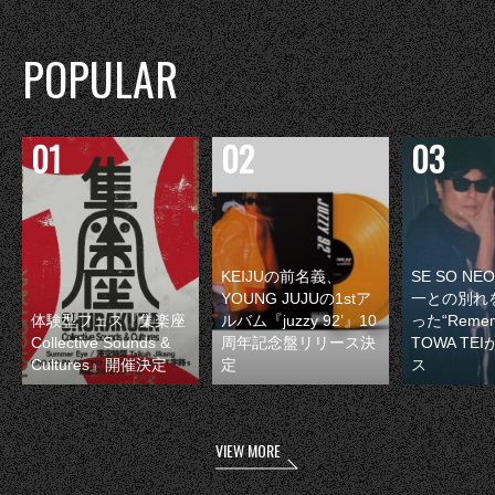
POPULAR
KEIJUの前名義、
SE SO N
YOUNG JUJUの1stア
一との別れ
体験型フェス『集楽座
ルバム『juzzy 92’』10
った“Remem
Collective Sounds &
周年記念盤リリース決
TOWA TE
Cultures』開催決定
定
ス
VIEW MORE