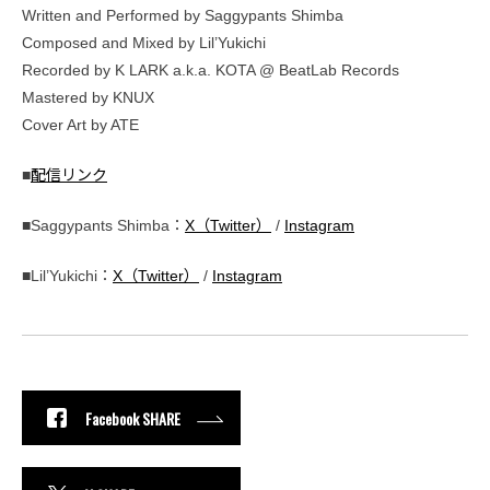
Written and Performed by Saggypants Shimba
Composed and Mixed by Lil’Yukichi
Recorded by K LARK a.k.a. KOTA @ BeatLab Records
Mastered by KNUX
Cover Art by ATE
■
配信リンク
■Saggypants Shimba：
X（Twitter）
/
Instagram
■Lil’Yukichi：
X（Twitter）
/
Instagram
Facebook SHARE