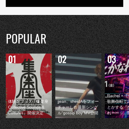
POPULAR
Rachel 
体験型フェス『集楽座
jjean、sheidAをフィー
歌舞伎町で
Collective Sounds &
チャーした最新シング
とかする『
Cultures』開催決定
ル“gossip boy”MV公開
れーーッ』