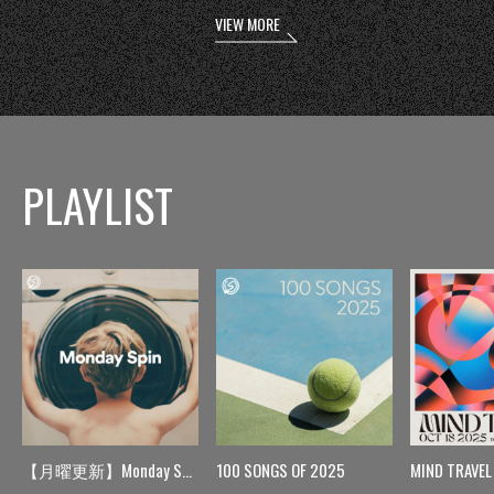
VIEW MORE
PLAYLIST
【月曜更新】Monday Spin
100 SONGS OF 2025
MIND TRAVEL