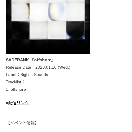
SADFRANK 『offshore』
Release Date：2023.01.18 (Wed.)
Label：Bigfish Sounds
Tracklist：
1. offshore
■
配信リンク
【イベント情報】