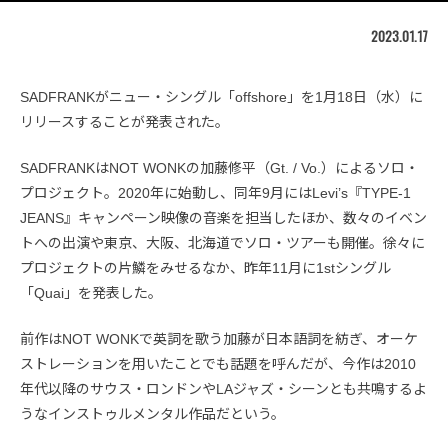
2023.01.17
SADFRANKがニュー・シングル「offshore」を1月18日（水）に
リリースすることが発表された。
SADFRANKはNOT WONKの加藤修平（Gt. / Vo.）によるソロ・
プロジェクト。2020年に始動し、同年9月にはLevi’s『TYPE-1
JEANS』キャンペーン映像の音楽を担当したほか、数々のイベン
トへの出演や東京、大阪、北海道でソロ・ツアーも開催。徐々に
プロジェクトの片鱗をみせるなか、昨年11月に1stシングル
「Quai」を発表した。
前作はNOT WONKで英詞を歌う加藤が日本語詞を紡ぎ、オーケ
ストレーションを用いたことでも話題を呼んだが、今作は2010
年代以降のサウス・ロンドンやLAジャズ・シーンとも共鳴するよ
うなインストゥルメンタル作品だという。