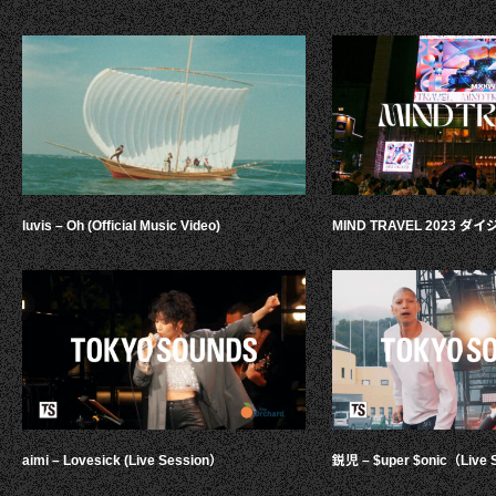
luvis – Oh (Official Music Video)
MIND TRAVEL 2023 
aimi – Lovesick (Live Session）
鋭児 – $uper $onic（Live 