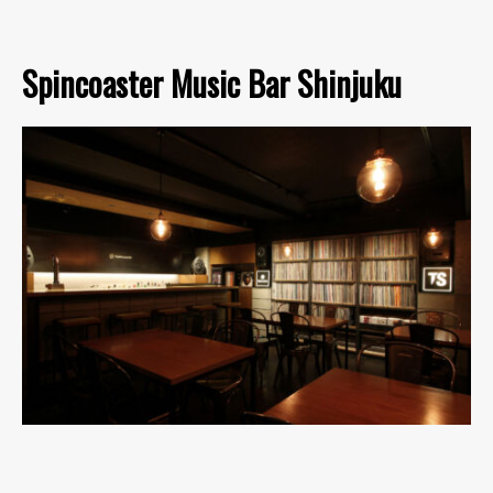
Spincoaster Music Bar Shinjuku