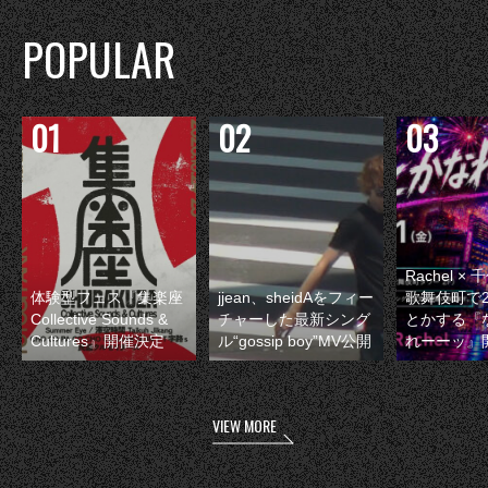
POPULAR
Rachel 
体験型フェス『集楽座
jjean、sheidAをフィー
歌舞伎町で
Collective Sounds &
チャーした最新シング
とかする『
Cultures』開催決定
ル“gossip boy”MV公開
れーーッ』
VIEW MORE