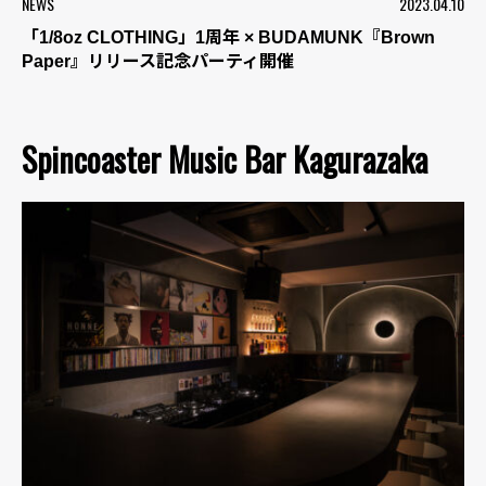
NEWS
2023.04.10
「1/8oz CLOTHING」1周年 × BUDAMUNK『Brown
Paper』リリース記念パーティ開催
Spincoaster Music Bar Kagurazaka