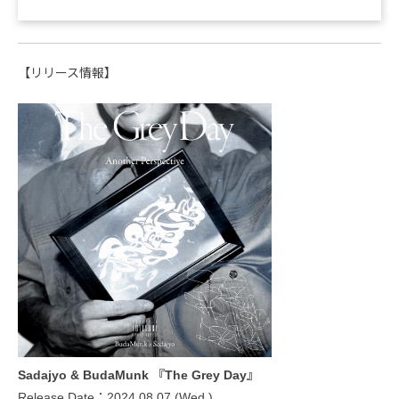
【リリース情報】
Sadajyo & BudaMunk 『The Grey Day』
Release Date：2024.08.07 (Wed.)