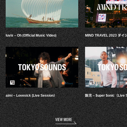
luvis – Oh (Official Music Video)
MIND TRAVEL 2023 
aimi – Lovesick (Live Session）
鋭児 – $uper $onic（Live 
VIEW MORE