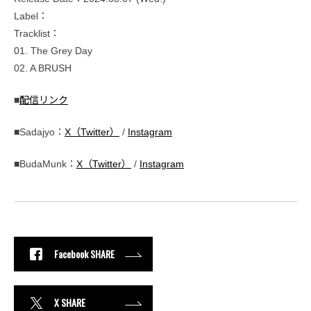
Label：
Tracklist：
01. The Grey Day
02. A BRUSH
■
配信リンク
■Sadajyo：
X（Twitter）
/
Instagram
■BudaMunk：
X（Twitter）
/
Instagram
Facebook SHARE
X SHARE