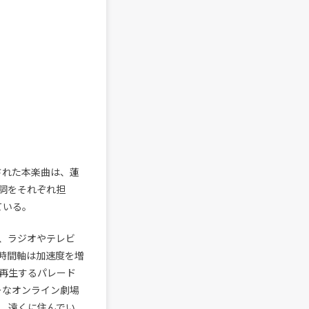
された本楽曲は、蓮
詞をそれぞれ担
ている。
、ラジオやテレビ
時間軸は加速度を増
再生するパレード
ーなオンライン劇場
ても、遠くに住んでい