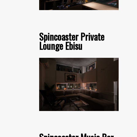
Spincoaster Private
Lounge Ebisu