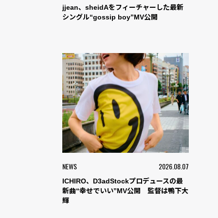
jjean、sheidAをフィーチャーした最新
シングル“gossip boy”MV公開
NEWS
2026.08.07
ICHIRO、D3adStockプロデュースの最
新曲“幸せでいい”MV公開 監督は鴨下大
輝