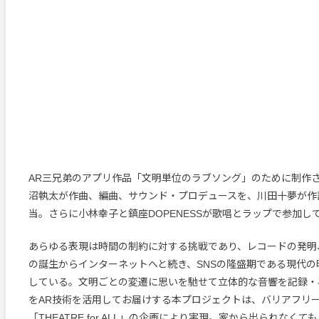
AR三兄弟のアプリ作品「文明単位のラブソング」のために制作
沼執太が作曲、編曲、サウンド・プロデュースを、川田十夢が作
当。さらに小林幸子と鎮座DOPENESSが歌唱とラップで参加し
あらゆる表現は時間の制約に対する挑戦であり、レコードの発明
の誕生からインターネットへと続き、SNSの隆盛期である現代の
している。文明ごとの変遷に思いを馳せて立体的な音響を記録・
をAR技術を活用してお届けする本プロジェクトは、バリアフリ
「THEATRE for ALL」の企画により実現。家から出られなく