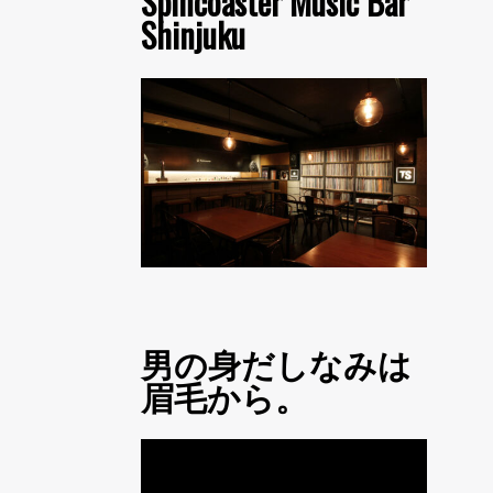
Spincoaster Music Bar
Shinjuku
男の身だしなみは
眉毛から。