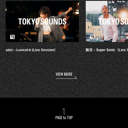
aimi – Lovesick (Live Session）
鋭児 – $uper $onic（Live 
VIEW MORE
PAGE to TOP