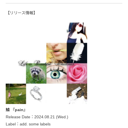
【リリース情報】
鯖 『pain』
Release Date：2024.08.21 (Wed.)
Label：add. some labels