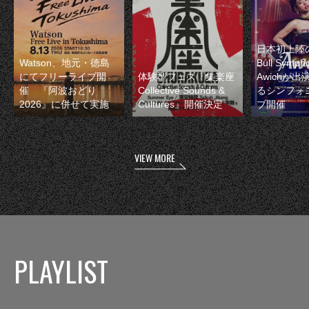
日本初上陸の
Watson、地元・徳島
Bull Symp
にてフリーライブ開
体験型フェス『集楽座
Awichが
催 『阿波おどり
Collective Sounds &
るシンフォ
2026』に併せて実施
Cultures』開催決定
ブ開催
VIEW MORE
PLAYLIST