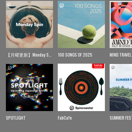
【月曜更新】Monday Spin
100 SONGS OF 2025
MIND TRAVEL
SPOTLIGHT
FabCafe
SUMMER FES