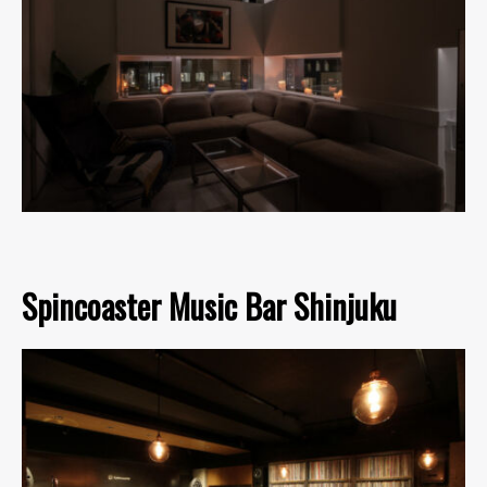
Spincoaster Music Bar Shinjuku