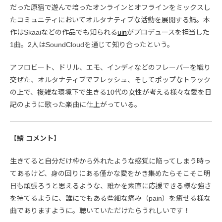
だった原宿で遊んで培ったオンラインとオフラインをミックスし
たコミュニティにおいてオルタナティブな活動を展開する鯖。本
作はSkaaiなどの作品でも知られる
uin
がプロデュースを担当した
1曲。2人はSoundCloudを通じて知り合ったという。
アフロビート、ドリル、エモ、インディなどのフレーバーを織り
交ぜた、オルタナティブでフレッシュ、そしてポップなトラック
の上で、複雑な環境下で生きる10代の女性が考える様々な愛を日
記のように歌った楽曲に仕上がっている。
【鯖 コメント】
生きてると自分だけ枠から外れたような感覚に陥ってしまう時っ
てあるけど、身の回りにある僅かな愛をかき集めたらそこそこ明
日も頑張ろうと思えるような、誰かを素直に応援できる様な強さ
を持てるように、誰にでもある些細な痛み（pain）を癒せる様な
曲でありますように。聴いていただけたらうれしいです！