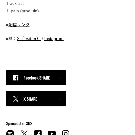
Tracklist：
1. pain (prod.uin)
■
配信リンク
■鯖：
X（Twitter）
/
Instagram
Facebook SHARE
X SHARE
Spincoaster SNS