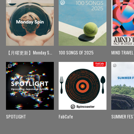
【月曜更新】Monday Spin
100 SONGS OF 2025
MIND TRAVEL
SPOTLIGHT
FabCafe
SUMMER FES