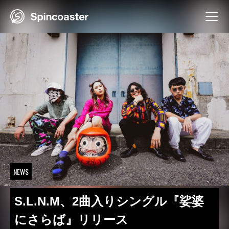
Skip
to
content
NEWS
S.L.N.M、2曲入りシングル『娑婆
にさらば』リリース