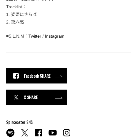
Tracklist：
1. 娑婆にさらば
2. 第六感
■S.L.N.M：
Twitter
/
Instagram
Facebook SHARE
X SHARE
Spincoaster SNS