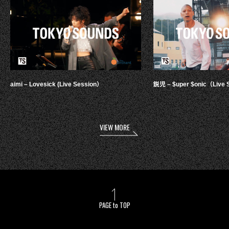
aimi – Lovesick (Live Session）
鋭児 – $uper $onic（Live 
VIEW MORE
PAGE to TOP