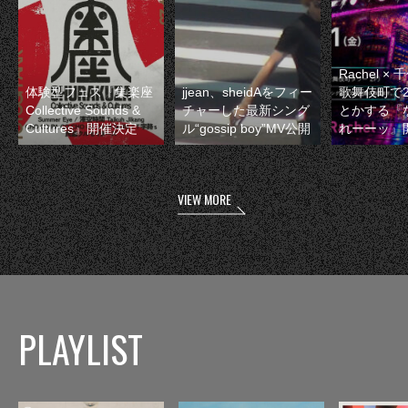
Rachel 
体験型フェス『集楽座
jjean、sheidAをフィー
歌舞伎町で
Collective Sounds &
チャーした最新シング
とかする『
Cultures』開催決定
ル“gossip boy”MV公開
れーーッ』
VIEW MORE
PLAYLIST