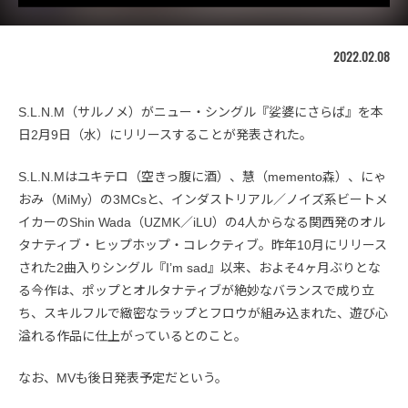
2022.02.08
S.L.N.M（サルノメ）がニュー・シングル『娑婆にさらば』を本
日2月9日（水）にリリースすることが発表された。
S.L.N.Mはユキテロ（空きっ腹に酒）、慧（memento森）、にゃ
おみ（MiMy）の3MCsと、インダストリアル／ノイズ系ビートメ
イカーのShin Wada（UZMK／iLU）の4人からなる関西発のオル
タナティブ・ヒップホップ・コレクティブ。昨年10月にリリース
された2曲入りシングル『I’m sad』以来、およそ4ヶ月ぶりとな
る今作は、ポップとオルタナティブが絶妙なバランスで成り立
ち、スキルフルで緻密なラップとフロウが組み込まれた、遊び心
溢れる作品に仕上がっているとのこと。
なお、MVも後日発表予定だという。