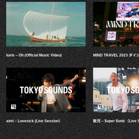
luvis – Oh (Official Music Video)
MIND TRAVEL 2023 
aimi – Lovesick (Live Session）
鋭児 – $uper $onic（Live 