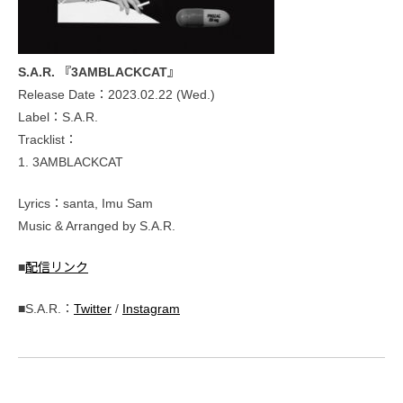
S.A.R. 『3AMBLACKCAT』
Release Date：2023.02.22 (Wed.)
Label：S.A.R.
Tracklist：
1. 3AMBLACKCAT
Lyrics：santa, Imu Sam
Music & Arranged by S.A.R.
■
配信リンク
■S.A.R.：
Twitter
/
Instagram