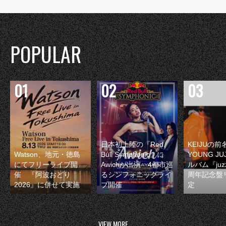
POPULAR
日本初上陸の『Red
KEIJUの
Watson、地元・徳島
Bull Symphonic』に
YOUNG JU
にてフリーライブ開
Awichが出演 4都市巡
ルバム『juzz
催 『阿波おどり
るシンフォニックライ
周年記念盤
2026』に併せて実施
ブ開催
定
VIEW MORE