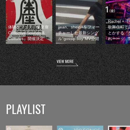
Rachel 
体験型フェス『集楽座
jjean、sheidAをフィー
歌舞伎町で
Collective Sounds &
チャーした最新シング
とかする『
Cultures』開催決定
ル“gossip boy”MV公開
れーーッ』
VIEW MORE
PLAYLIST