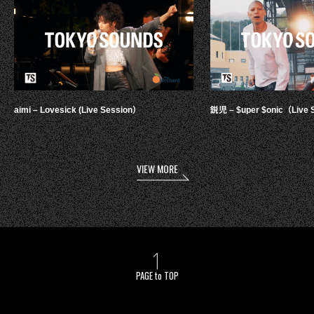
aimi – Lovesick (Live Session）
鋭児 – $uper $onic（Live 
VIEW MORE
PAGE to TOP