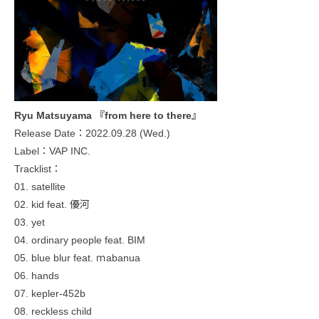
Ryu Matsuyama 『from here to there』
Release Date：2022.09.28 (Wed.)
Label：VAP INC.
Tracklist：
01. satellite
02. kid feat. 優河
03. yet
04. ordinary people feat. BIM
05. blue blur feat. ｍabanua
06. hands
07. kepler-452b
08. reckless child