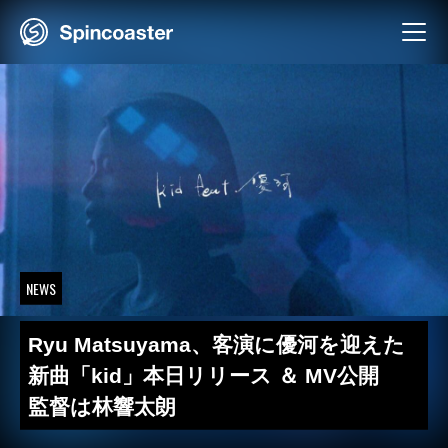
Skip
to
content
NEWS
Ryu Matsuyama、客演に優河を迎えた
新曲「kid」本日リリース ＆ MV公開
監督は林響太朗