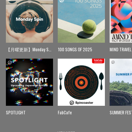
【月曜更新】Monday Spin
100 SONGS OF 2025
MIND TRAVEL
SPOTLIGHT
FabCafe
SUMMER FES