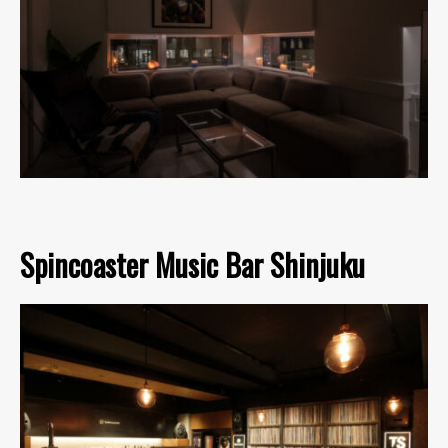
Spincoaster Music Bar Shinjuku