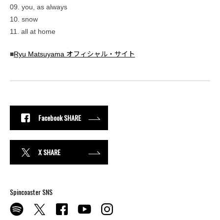
09. you, as always
10. snow
11. all at home
■
Ryu Matsuyama オフィシャル・サイト
Facebook SHARE
X SHARE
Spincoaster SNS