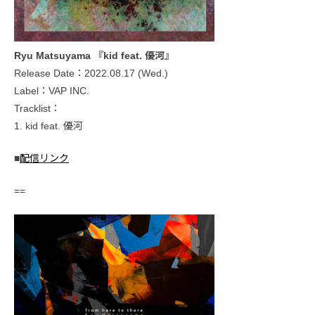
Ryu Matsuyama 『kid feat. 優河』
Release Date：2022.08.17 (Wed.)
Label：VAP INC.
Tracklist：
1. kid feat. 優河
■
配信リンク
==