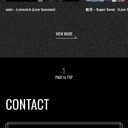
aimi – Lovesick (Live Session）
鋭児 – $uper $onic（Live 
VIEW MORE
PAGE to TOP
CONTACT