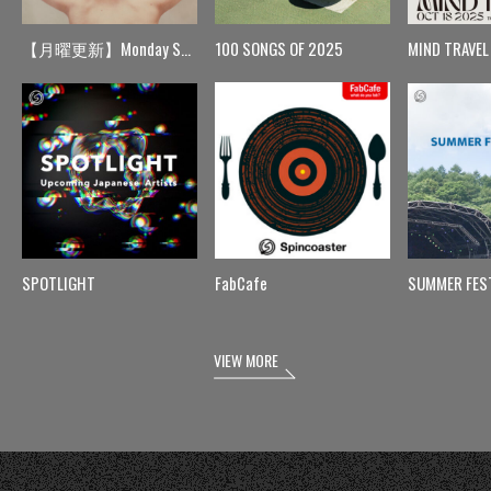
【月曜更新】Monday Spin
100 SONGS OF 2025
MIND TRAVEL
SPOTLIGHT
FabCafe
SUMMER FES
VIEW MORE