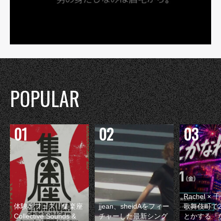
POPULAR
Rachel 
体験型フェス『集楽座
jjean、sheidAをフィー
歌舞伎町で
Collective Sounds &
チャーした最新シング
とかする『