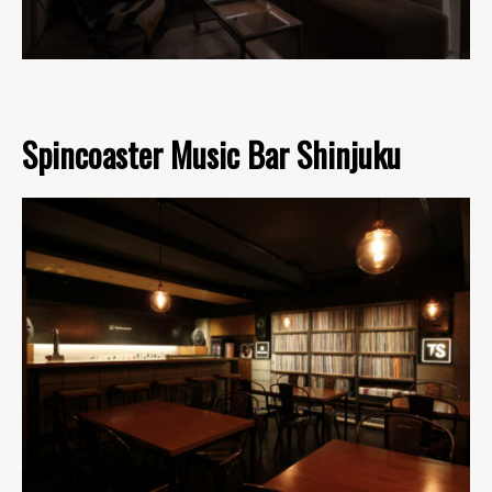
Spincoaster Music Bar Shinjuku