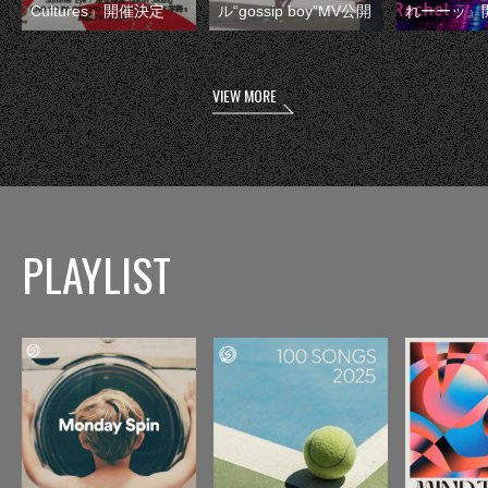
Cultures』開催決定
ル“gossip boy”MV公開
れーーッ』
VIEW MORE
PLAYLIST