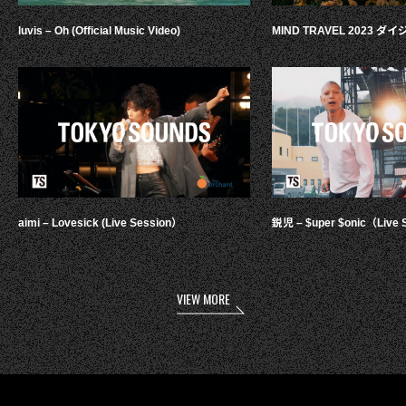
luvis – Oh (Official Music Video)
MIND TRAVEL 2023 
aimi – Lovesick (Live Session）
鋭児 – $uper $onic（Live 
VIEW MORE