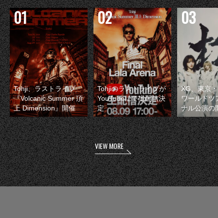
Tohji、ラストライブ
Tohjiのラストライブが
XG、東京
『Volcanic Summer 頂
YouTubeにて生配信決
ワールドツ
上 Dimension』開催
定
ナル公演の
VIEW MORE