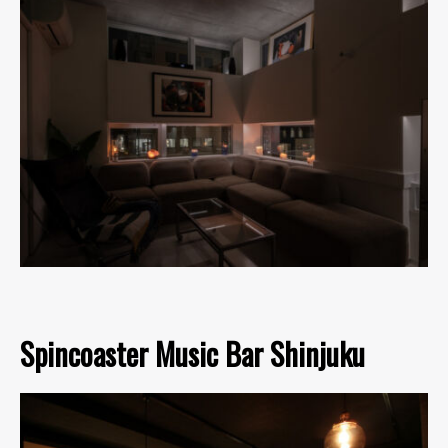
Spincoaster Music Bar Shinjuku