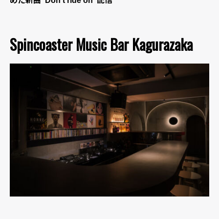
めた新曲“Don’t ride on”配信
Spincoaster Music Bar Kagurazaka