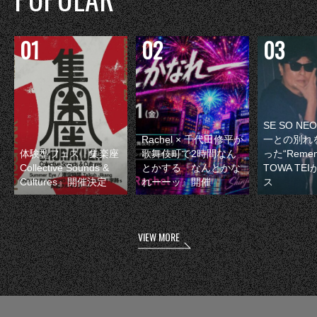
SE SO N
Rachel × 千代田修平が
一との別れ
体験型フェス『集楽座
歌舞伎町で2時間なん
った“Remem
Collective Sounds &
とかする『なんとかな
TOWA TE
Cultures』開催決定
れーーッ』開催
ス
VIEW MORE