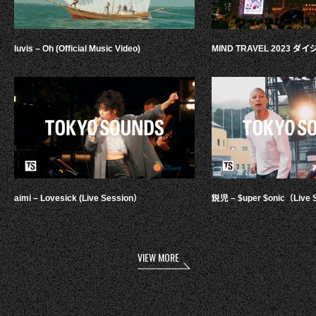
luvis – Oh (Official Music Video)
MIND TRAVEL 2023 
aimi – Lovesick (Live Session）
鋭児 – $uper $onic（Live 
VIEW MORE