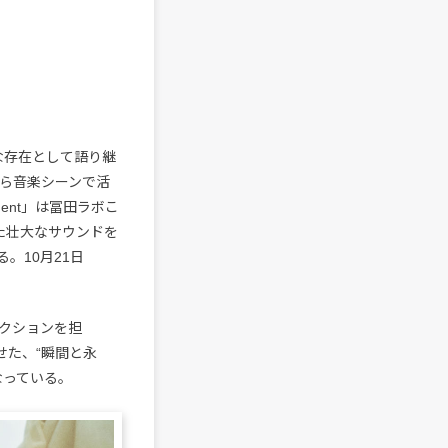
な存在として語り継
から音楽シーンで活
ent」は冨田ラボこ
た壮大なサウンドを
。10月21日
。
レクションを担
せた、“瞬間と永
なっている。