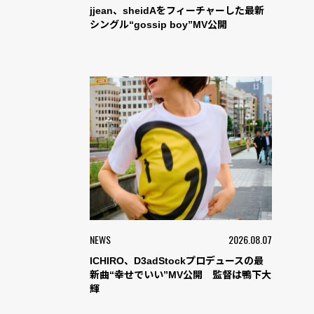
jjean、sheidAをフィーチャーした最新
シングル“gossip boy”MV公開
NEWS
2026.08.07
ICHIRO、D3adStockプロデュースの最
新曲“幸せでいい”MV公開 監督は鴨下大
輝