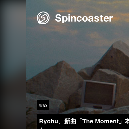
Skip
to
content
NEWS
Ryohu、新曲「The Momen