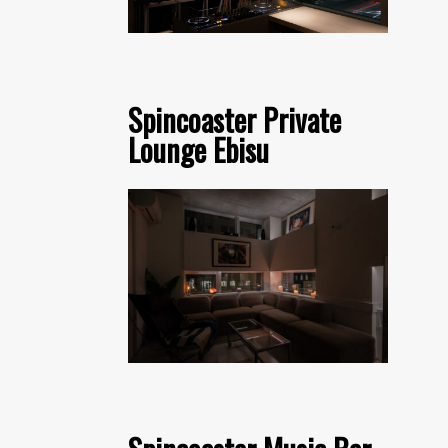
Spincoaster Private
Lounge Ebisu