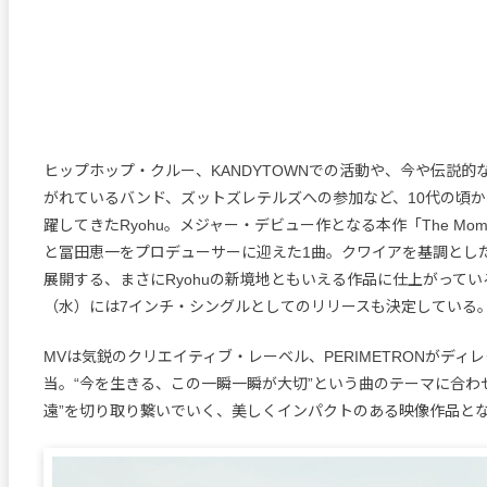
ヒップホップ・クルー、KANDYTOWNでの活動や、今や伝説的
がれているバンド、ズットズレテルズへの参加など、10代の頃
躍してきたRyohu。メジャー・デビュー作となる本作「The Mom
と冨田恵一をプロデューサーに迎えた1曲。クワイアを基調とし
展開する、まさにRyohuの新境地ともいえる作品に仕上がっている
（水）には7インチ・シングルとしてのリリースも決定している
MVは気鋭のクリエイティブ・レーベル、PERIMETRONがディ
当。“今を生きる、この一瞬一瞬が大切”という曲のテーマに合わ
遠”を切り取り繋いでいく、美しくインパクトのある映像作品と