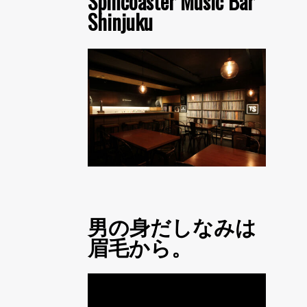
Spincoaster Music Bar
Shinjuku
男の身だしなみは
眉毛から。