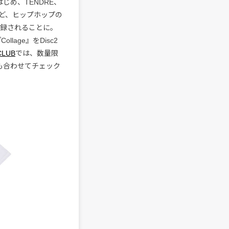
じめ、TENDRE、
NK）など、ヒップホップの
収録されることに。
age』をDisc2
CLUB
では、数量限
も合わせてチェック