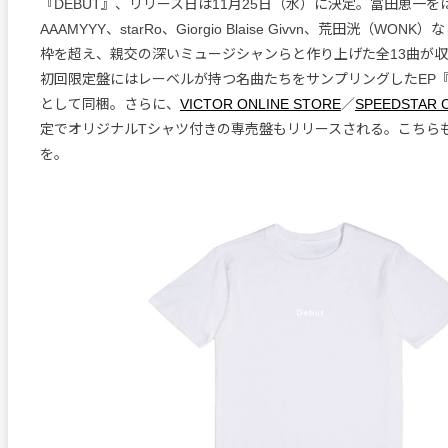
『DEBUT』、リリース日は11月25日（水）に決定。冨田恵一をは
AAAMYYY、starRo、Giorgio Blaise Givvn、荒田洸（WO
枠を超え、親交の深いミュージシャンらと作り上げた全13曲が
初回限定盤にはレーベルが持つ名曲たちをサンプリングしたEP『Coll
として同梱。さらに、
VICTOR ONLINE STORE
／
SPEEDSTAR 
定でオリジナルTシャツ付きの専売盤もリリースされる。こちら
を。