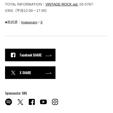
TOTAL INFORMATION：
VINTAGE ROCK std.
03-5787-
5350（平日12:00－17:00）
■高岩遼：
Instagram
/
X
Facebook SHARE
X SHARE
Spincoaster SNS