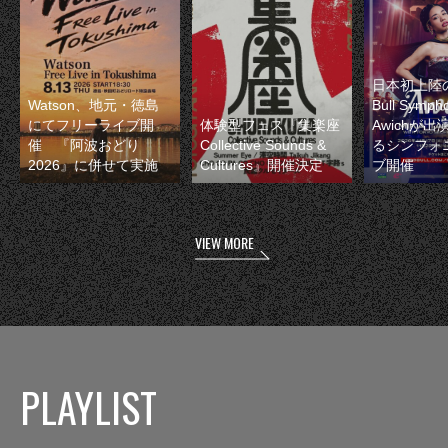
日本初上陸の
Watson、地元・徳島
Bull Symp
にてフリーライブ開
体験型フェス『集楽座
Awichが
催 『阿波おどり
Collective Sounds &
るシンフォ
2026』に併せて実施
Cultures』開催決定
ブ開催
VIEW MORE
PLAYLIST