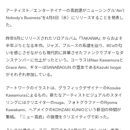
アーティスト／エンターテイナーの高岩遼がニューシングル“Ain’t
Nobody’s Business”を4月8日（水）にリリースすることを発表し
た。
昨年9月にリリースされたソロアルバム『TAKAIWA』からおよそ
半年ぶりとなる本作。ジャズ、ブルースの系譜を辿り、80’sの匂
いを感じさせながらも現代的に昇華させたファンクでブギーなダ
ンスナンバーに仕上がったという。コーラスはNao Kawamuraと
Grace Aimi、ギターはSANABAGUN.の盟友であるKazuki Isogai
がそれぞれ参加している。
アートワークのイラストは、グラフィックデザイナーのKosuke
Kawamuraによるもの。新たなアーティストビジュアルのスタイ
リングにはクリエイターのnuga、フォトグラファーのRyoma
Kawakami、ヘアメイクのKOHZAKI KUNIOという新旧の仲間が
集結。「ニュー高岩」の狼煙をクリエイティヴで彩った。