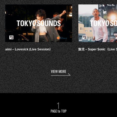
aimi – Lovesick (Live Session）
鋭児 – $uper $onic（Live 
VIEW MORE
PAGE to TOP