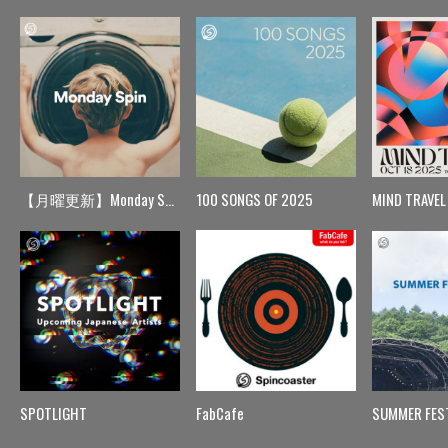
【月曜更新】Monday Spin
100 SONGS OF 2025
MIND TRAVEL
SPOTLIGHT
FabCafe
SUMMER FES