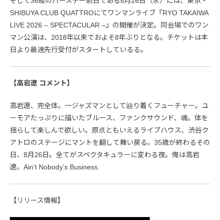
そして36歳のバースデー前日である8月26日（水）には、東京・
SHIBUYA CLUB QUATTROにてワンマンライブ『RYO TAKAIWA
LIVE 2026 – SPECTACULAR –』の開催が決定。同会場でのワン
マン公演は、2018年以来でおよそ8年ぶりとなる。チケットは本
日より最速先行受付がスタートしているる。
【高岩遼 コメント】
高岩遼、完全体。一ジャズマンとして辿り着くフューチャー。ユ
ーモアたっぷりに描いたブルース、ファンクサウンド、魂。体を
揺らして楽しんで欲しい。原点ともいえるライブハウス、渋谷ク
アトロのステージにマントを翻して舞い戻る。35歳が終わるその
日、8月26日。全てがスペクタキュラーに変わる夜。俺は高岩
遼。Ain’t Nobody’s Business.
【リリース情報】