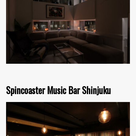
Spincoaster Music Bar Shinjuku