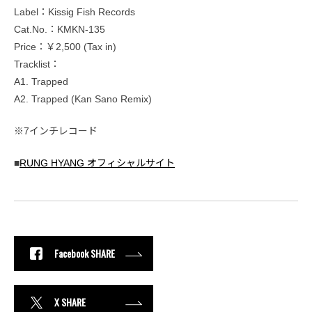
Label：Kissig Fish Records
Cat.No.：KMKN-135
Price：￥2,500 (Tax in)
Tracklist：
A1. Trapped
A2. Trapped (Kan Sano Remix)
※7インチレコード
■
RUNG HYANG オフィシャルサイト
Facebook SHARE
X SHARE