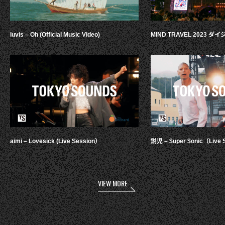
luvis – Oh (Official Music Video)
MIND TRAVEL 2023 
aimi – Lovesick (Live Session）
鋭児 – $uper $onic（Live 
VIEW MORE