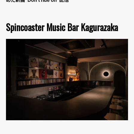
めた新曲“Don’t ride on”配信
Spincoaster Music Bar Kagurazaka