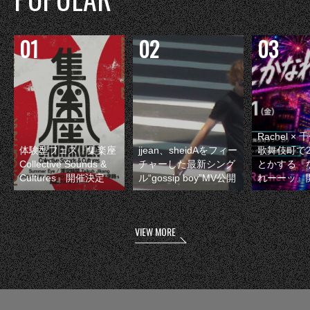
Rachel 
体験型フェス『集楽座
jjean、sheidAをフィー
歌舞伎町で
Collective Sounds &
チャーした最新シング
とかする『
Cultures』開催決定
ル“gossip boy”MV公開
れーーッ』
VIEW MORE