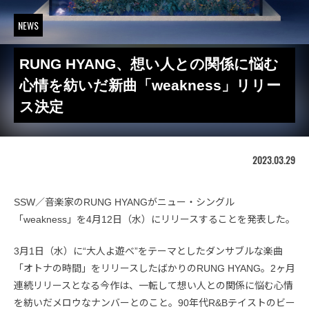
NEWS
RUNG HYANG、想い人との関係に悩む
心情を紡いだ新曲「weakness」リリー
ス決定
2023.03.29
SSW／音楽家のRUNG HYANGがニュー・シングル
「weakness」を4月12日（水）にリリースすることを発表した。
3月1日（水）に“大人よ遊べ”をテーマとしたダンサブルな楽曲
「オトナの時間」をリリースしたばかりのRUNG HYANG。2ヶ月
連続リリースとなる今作は、一転して想い人との関係に悩む心情
を紡いだメロウなナンバーとのこと。90年代R&Bテイストのビー