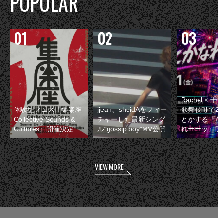
POPULAR
Rachel 
体験型フェス『集楽座
jjean、sheidAをフィー
歌舞伎町で
Collective Sounds &
チャーした最新シング
とかする『
Cultures』開催決定
ル“gossip boy”MV公開
れーーッ』
VIEW MORE