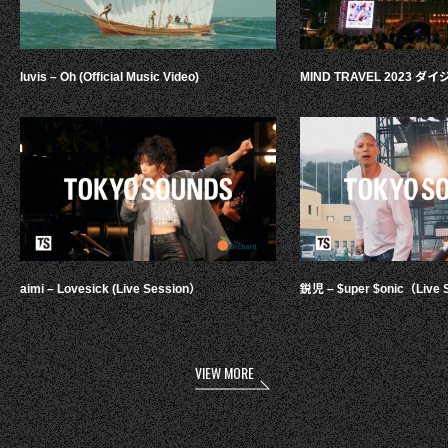
luvis – Oh (Official Music Video)
MIND TRAVEL 2023 
aimi – Lovesick (Live Session）
鋭児 – $uper $onic（Live 
VIEW MORE