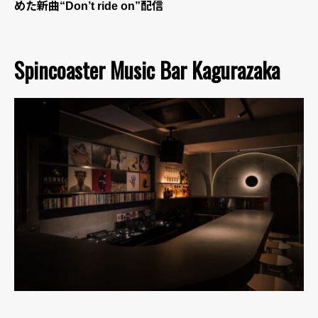
めた新曲“Don’t ride on”配信
Spincoaster Music Bar Kagurazaka