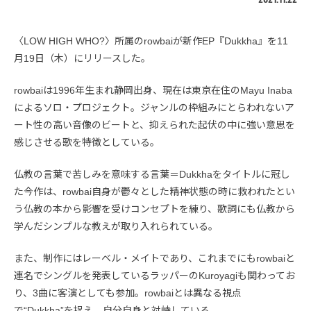
〈LOW HIGH WHO?〉所属のrowbaiが新作EP『Dukkha』を11
月19日（木）にリリースした。
rowbaiは1996年生まれ静岡出身、現在は東京在住のMayu Inaba
によるソロ・プロジェクト。ジャンルの枠組みにとらわれないア
ート性の高い音像のビートと、抑えられた起伏の中に強い意思を
感じさせる歌を特徴としている。
仏教の言葉で苦しみを意味する言葉＝Dukkhaをタイトルに冠し
た今作は、rowbai自身が鬱々とした精神状態の時に救われたとい
う仏教の本から影響を受けコンセプトを練り、歌詞にも仏教から
学んだシンプルな教えが取り入れられている。
​​また、制作にはレーベル・メイトであり、これまでにもrowbaiと
連名でシングルを発表しているラッパーのKuroyagiも関わってお
り、3曲に客演としても参加。rowbaiとは異なる視点
で“Dukkha”を捉え、自分自身と対峙している。