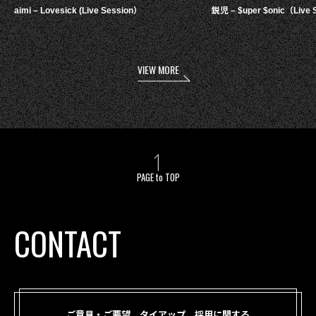
aimi – Lovesick (Live Session）
鋭児 – $uper $onic（Live 
VIEW MORE
PAGE to TOP
CONTACT
ご意見・ご要望、タイアップ、採用に関する