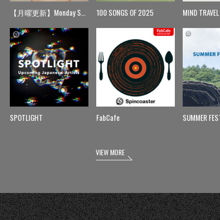
【月曜更新】Monday Spin
100 SONGS OF 2025
MIND TRAVEL
SPOTLIGHT
FabCafe
SUMMER FES
VIEW MORE