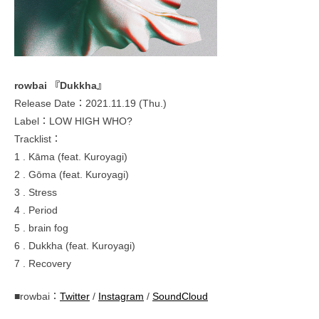
rowbai 『Dukkha』
Release Date：2021.11.19 (Thu.)
Label：LOW HIGH WHO?
Tracklist：
1 . Kāma (feat. Kuroyagi)
2 . Gōma (feat. Kuroyagi)
3 . Stress
4 . Period
5 . brain fog
6 . Dukkha (feat. Kuroyagi)
7 . Recovery
■rowbai：
Twitter
/
Instagram
/
SoundCloud