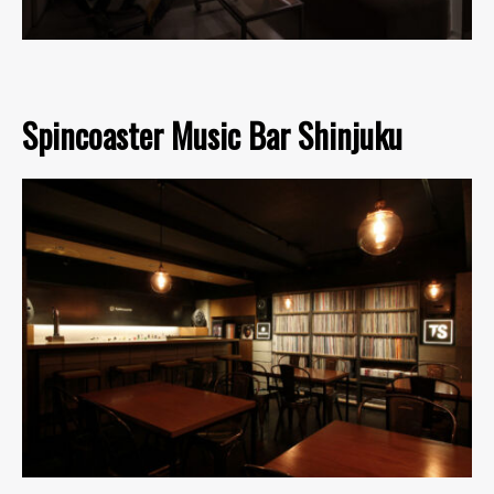
Spincoaster Music Bar Shinjuku