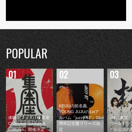
POPULAR
KEIJUの前名義、
YOUNG JUJUの1stア
体験型フェス『集楽座
ルバム『juzzy 92’』10
XG、東京
Collective Sounds &
周年記念盤リリース決
ワールドツ
Cultures』開催決定
定
ナル公演の