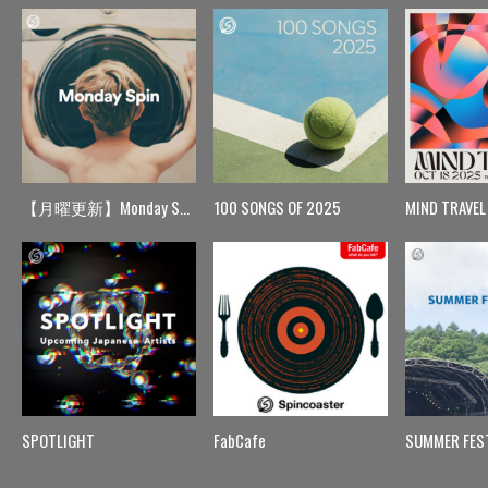
【月曜更新】Monday Spin
100 SONGS OF 2025
MIND TRAVEL
SPOTLIGHT
FabCafe
SUMMER FES