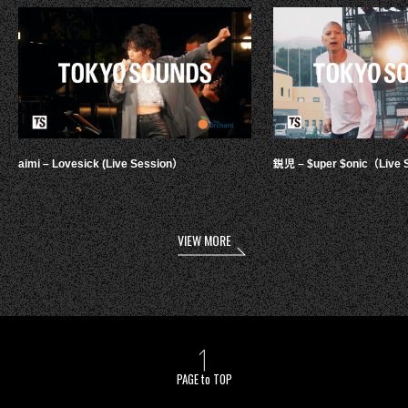
aimi – Lovesick (Live Session）
鋭児 – $uper $onic（Live 
VIEW MORE
PAGE to TOP