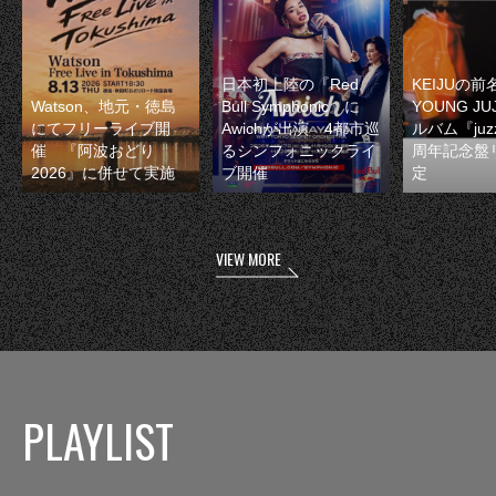
日本初上陸の『Red
KEIJUの
Watson、地元・徳島
Bull Symphonic』に
YOUNG JU
にてフリーライブ開
Awichが出演 4都市巡
ルバム『juzz
催 『阿波おどり
るシンフォニックライ
周年記念盤
2026』に併せて実施
ブ開催
定
VIEW MORE
PLAYLIST