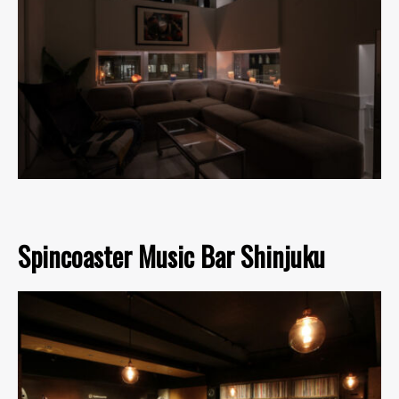
Spincoaster Music Bar Shinjuku