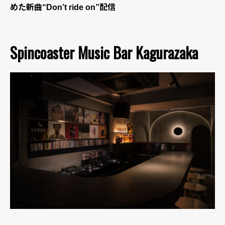
めた新曲“Don’t ride on”配信
Spincoaster Music Bar Kagurazaka