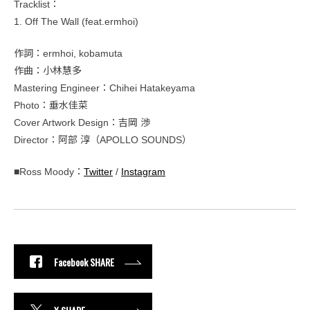
Tracklist：
1. Off The Wall (feat.ermhoi)
作詞：ermhoi, kobamuta
作曲：小林慧多
Mastering Engineer：Chihei Hatakeyama
Photo：垂水佳菜
Cover Artwork Design：吉岡 渉
Director：阿部 淳（APOLLO SOUNDS）
■Ross Moody：
Twitter
/
Instagram
Facebook SHARE