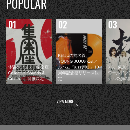
POPULAR
KEIJUの前名義、
YOUNG JUJUの1stア
体験型フェス『集楽座
ルバム『juzzy 92’』10
XG、東京
Collective Sounds &
周年記念盤リリース決
ワールドツ
Cultures』開催決定
定
ナル公演の
VIEW MORE