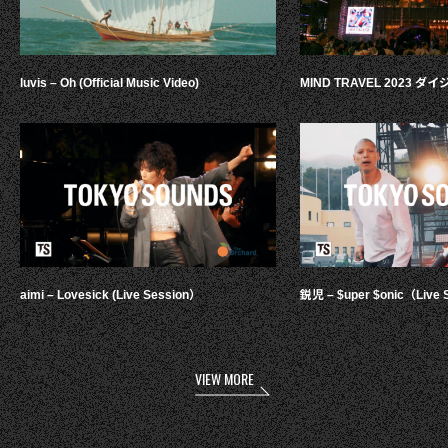
luvis – Oh (Official Music Video)
MIND TRAVEL 2023 
aimi – Lovesick (Live Session）
鋭児 – $uper $onic（Live 
VIEW MORE