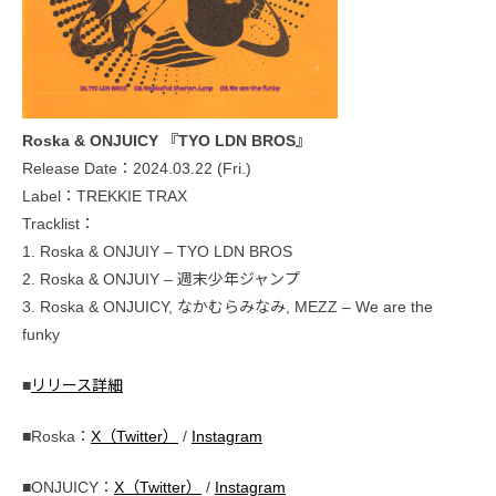
Roska & ONJUICY 『TYO LDN BROS』
Release Date：2024.03.22 (Fri.)
Label：TREKKIE TRAX
Tracklist：
1. Roska & ONJUIY – TYO LDN BROS
2. Roska & ONJUIY – 週末少年ジャンプ
3. Roska & ONJUICY, なかむらみなみ, MEZZ – We are the
funky
■
リリース詳細
■Roska：
X（Twitter）
/
Instagram
■ONJUICY：
X（Twitter）
/
Instagram