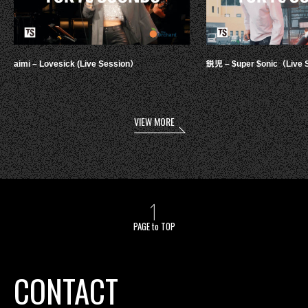
aimi – Lovesick (Live Session）
鋭児 – $uper $onic（Live 
VIEW MORE
PAGE to TOP
CONTACT