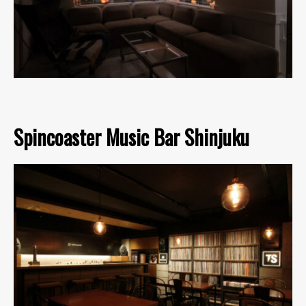
Spincoaster Music Bar Shinjuku