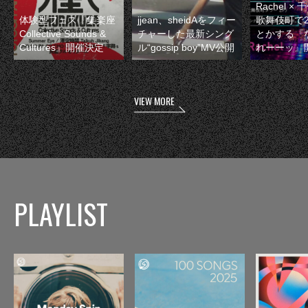
Rachel 
体験型フェス『集楽座
jjean、sheidAをフィー
歌舞伎町で
Collective Sounds &
チャーした最新シング
とかする『
Cultures』開催決定
ル“gossip boy”MV公開
れーーッ』
VIEW MORE
PLAYLIST