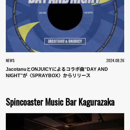
NEWS
2024.08.26
JacotanuとONJUICYによるコラボ曲“DAY AND
NIGHT”が〈SPRAYBOX〉からリリース
Spincoaster Music Bar Kagurazaka