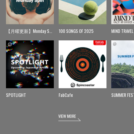
【月曜更新】Monday Spin
100 SONGS OF 2025
MIND TRAVEL
SPOTLIGHT
FabCafe
SUMMER FES
VIEW MORE