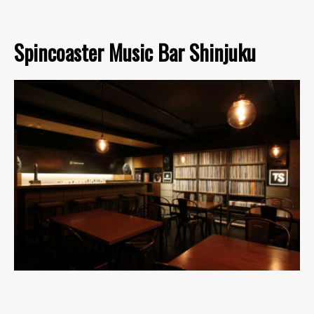
Spincoaster Music Bar Shinjuku