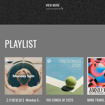
VIEW MORE
PLAYLIST
【月曜更新】Monday Spin
100 SONGS OF 2025
MIND TRAVEL