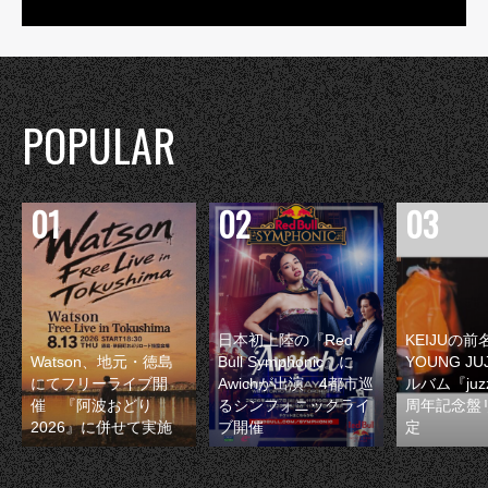
POPULAR
日本初上陸の『Red
KEIJUの
Watson、地元・徳島
Bull Symphonic』に
YOUNG JU
にてフリーライブ開
Awichが出演 4都市巡
ルバム『juzz
催 『阿波おどり
るシンフォニックライ
周年記念盤
2026』に併せて実施
ブ開催
定