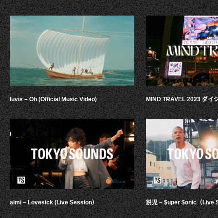
luvis – Oh (Official Music Video)
MIND TRAVEL 2023 
aimi – Lovesick (Live Session）
鋭児 – $uper $onic（Live 