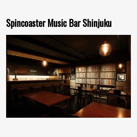
Spincoaster Music Bar Shinjuku