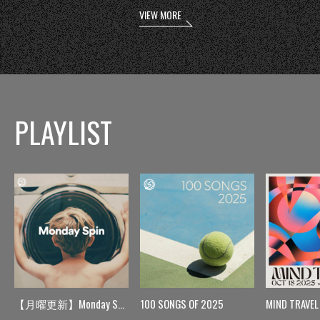
VIEW MORE
PLAYLIST
【月曜更新】Monday Spin
100 SONGS OF 2025
MIND TRAVEL