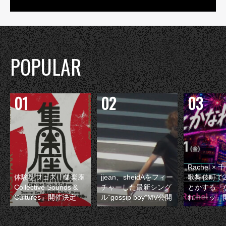
POPULAR
Rachel 
体験型フェス『集楽座
jjean、sheidAをフィー
歌舞伎町で
Collective Sounds &
チャーした最新シング
とかする『
Cultures』開催決定
ル“gossip boy”MV公開
れーーッ』