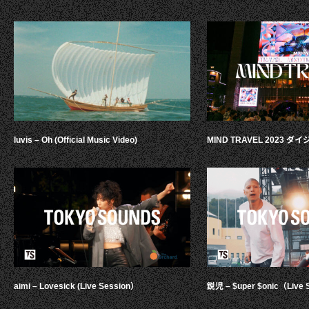
luvis – Oh (Official Music Video)
MIND TRAVEL 2023 
aimi – Lovesick (Live Session）
鋭児 – $uper $onic（Live 