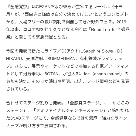
『全感覚祭』はGEZANおよび彼らが主宰するレーベル〈十三
月〉が、“面白さの価値は自分で決めてほしい”というコンセプト
から、入場フリーの投げ銭制で開催してきた野外フェス。2019
年以来、コロナ禍を経て久々となる今回は『Road Trip To 全感覚
祭』と題しての緊急開催となる。
今回の発表で新たにライブ／DJアクトにSapphire Slows、DJ
HIKARU、天国注射、SUMMERMAN、有刺鉄戦がラインナッ
プ。さらに、展示やマーケットなどで参加する作家／アーティス
トとして河野未彩、BOTAN、水谷太郎、lee（asano+ryuhei）の
参加も決定。そのほか演出や照明、出店、フード情報なども発表
されている。
合わせてステージ割りも発表。「全感覚ステージ」、「かちこみ
ステージ」、「セミファイナルジャンキーステージ」と銘打たれ
た3つのステージにて、全感覚祭ならではの濃厚／強力なライン
ナップが明け方まで展開される。