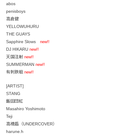
abos
penisboys
高倉健
YELLOWUHURU
THE GUAYS
Sapphire Slows
new!!
DJ HIKARU
new!!
天国注射
new!!
SUMMERMAN
new!!
有刺鉄戦
new!!
[ARTIST]
STANG
飯田団紅
Masahiro Yoshimoto
Teji
高橋盾（UNDERCOVER）
harune.h