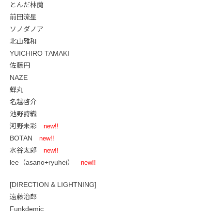
とんだ林蘭
前田流星
ソノダノア
北山雅和
YUICHIRO TAMAKI
佐藤円
NAZE
蝉丸
名越啓介
池野詩織
河野未彩
new!!
BOTAN
new!!
水谷太郎
new!!
lee（asano+ryuhei）
new!!
[DIRECTION & LIGHTNING]
遠藤治郎
Funkdemic