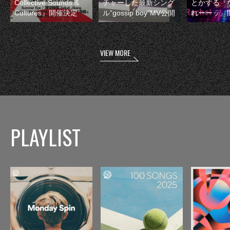
Collective Sounds &
チャーした最新シング
とかする『
Cultures』開催決定
ル“gossip boy”MV公開
れーーッ』
VIEW MORE
PLAYLIST