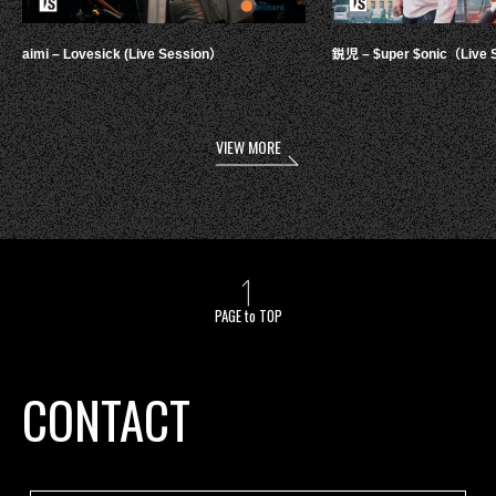
aimi – Lovesick (Live Session）
鋭児 – $uper $onic（Live 
VIEW MORE
PAGE to TOP
CONTACT