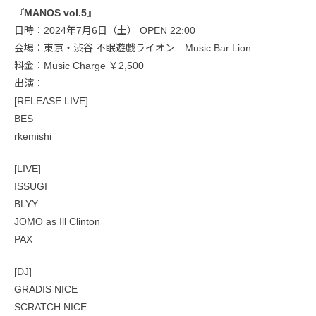
『MANOS vol.5』
日時：2024年7月6日（土） OPEN 22:00
会場：東京・渋谷 不眠遊戯ライオン Music Bar Lion
料金：Music Charge ￥2,500
出演：
[RELEASE LIVE]
BES
rkemishi
[LIVE]
ISSUGI
BLYY
JOMO as Ill Clinton
PAX
[DJ]
GRADIS NICE
SCRATCH NICE