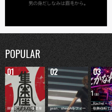
POPULAR
Rachel 
体験型フェス『集楽座
jjean、sheidAをフィー
歌舞伎町で