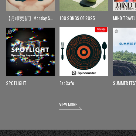
【月曜更新】Monday Spin
100 SONGS OF 2025
MIND TRAVEL
SPOTLIGHT
FabCafe
SUMMER FES
VIEW MORE