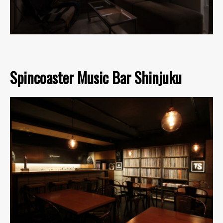
Spincoaster Music Bar Shinjuku