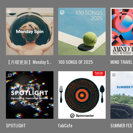
【月曜更新】Monday Spin
100 SONGS OF 2025
MIND TRAVEL
SPOTLIGHT
FabCafe
SUMMER FES