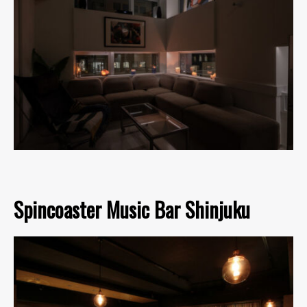
Spincoaster Music Bar Shinjuku