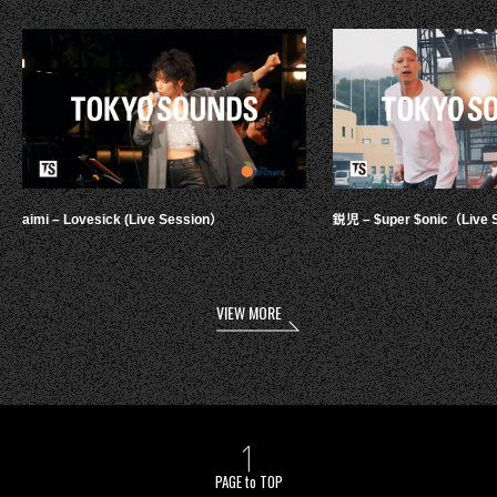
aimi – Lovesick (Live Session）
鋭児 – $uper $onic（Live 
VIEW MORE
PAGE to TOP