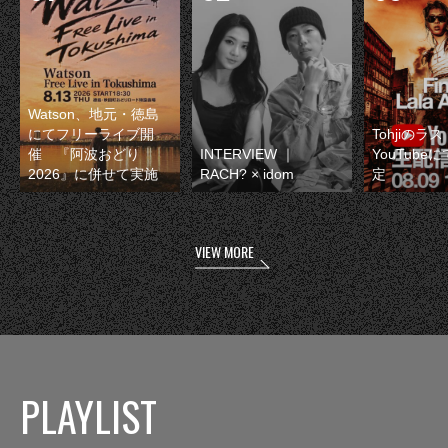
Watson、地元・徳島
にてフリーライブ開
Tohjiのラ
催 『阿波おどり
INTERVIEW ｜
YouTube
2026』に併せて実施
RACH? × idom
定
VIEW MORE
PLAYLIST