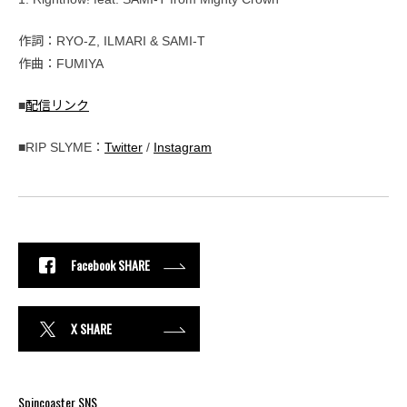
作詞：RYO-Z, ILMARI & SAMI-T
作曲：FUMIYA
■
配信リンク
■RIP SLYME：
Twitter
/
Instagram
Facebook SHARE
X SHARE
Spincoaster SNS