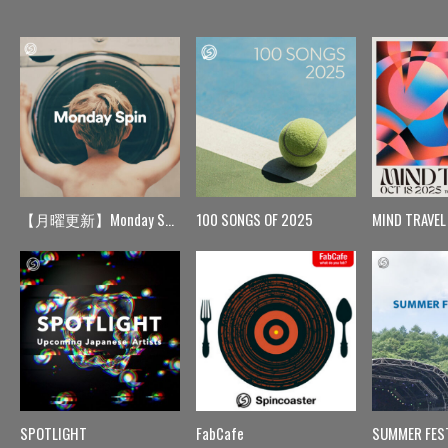
【月曜更新】Monday Spin
100 SONGS OF 2025
MIND TRAVEL
SPOTLIGHT
FabCafe
SUMMER FES