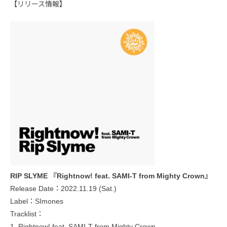
【リリース情報】
RIP SLYME 『Rightnow! feat. SAMI-T from Mighty Crown』
Release Date：2022.11.19 (Sat.)
Label：SImones
Tracklist：
1. Rightnow! feat. SAMI-T from Mighty Crown