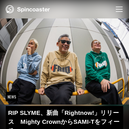
Skip
to
content
NEWS
RIP SLYME、新曲「Rightnow!」リリー
ス Mighty CrownからSAMI-Tをフィー