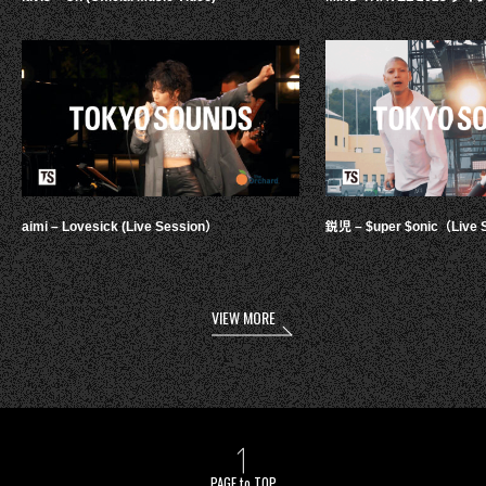
aimi – Lovesick (Live Session）
鋭児 – $uper $onic（Live 
VIEW MORE
PAGE to TOP