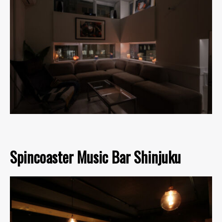
Spincoaster Music Bar Shinjuku