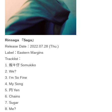
Rinsaga 『Saga』
Release Date：2022.07.28 (Thu.)
Label：Eastern Margins
Tracklist：
1. 叛キ仔 Somukiko
2. We?
3. I’m So Fine
4. My Song
5. 円 Yen
6. Chains
7. Sugar
8. Me?