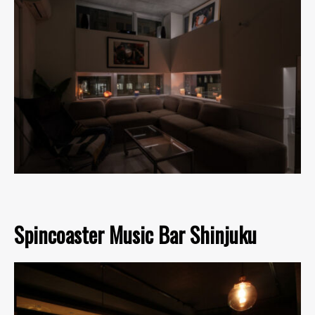
Spincoaster Music Bar Shinjuku