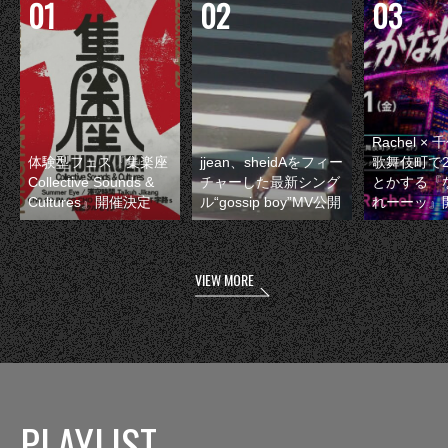
Rachel 
体験型フェス『集楽座
jjean、sheidAをフィー
歌舞伎町で
Collective Sounds &
チャーした最新シング
とかする『
Cultures』開催決定
ル“gossip boy”MV公開
れーーッ』
VIEW MORE
PLAYLIST