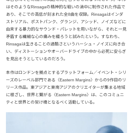
はそのようなRinsagaの精神的な戦いの渦中に制作された作品で
あり、そこでの高低が刻まれた全8曲を収録。Rinsagaはインダ
ストリアル、ポストパンク、グランジ、アシッド、ノイズなどに
由来する暴力的なサウンド・パレットを用いながら、それと一見
矛盾する繊細な心の痛みを綴ろうと試みたという。すなわち、
Rinsagaは生きることの過酷さというハーシュ・ノイズに向き合
い、ディストーションやオーバードライブの中から必死に安らぎ
を見出そうとしているのだろう。
本作はロンドンを拠点とするプラットフォーム／イベント・シリ
ーズのレーベル部門である〈Eastern Margins〉からの9作目のリ
リース作品。東アジアと東南アジアのクリエイターが集まる地域
に根ざし、世界と繋がる〈Eastern Margins〉は、このコミュニ
ティと世界との架け橋となるべく活動している。