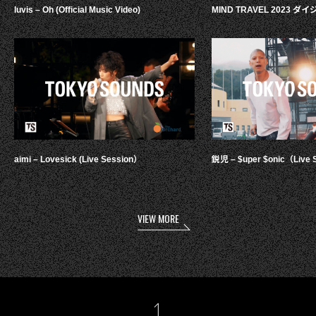
luvis – Oh (Official Music Video)
MIND TRAVEL 2023 
aimi – Lovesick (Live Session）
鋭児 – $uper $onic（Live 
VIEW MORE