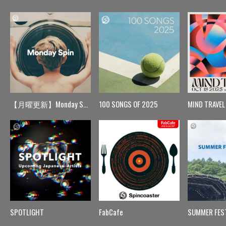
【月曜更新】Monday Spin
100 SONGS OF 2025
MIND TRAVEL
SPOTLIGHT
FabCafe
SUMMER FES