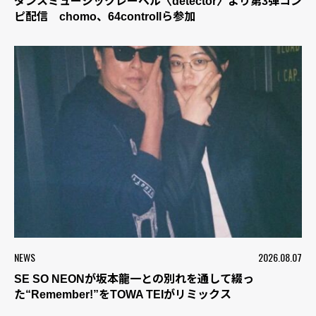
ダンスミュージックレーベル〈detector〉より第3弾コン
ピ配信 chomo、64controllら参加
NEWS
2026.08.07
SE SO NEONが坂本龍一との別れを通して綴っ
た“Remember!”をTOWA TEIがリミックス