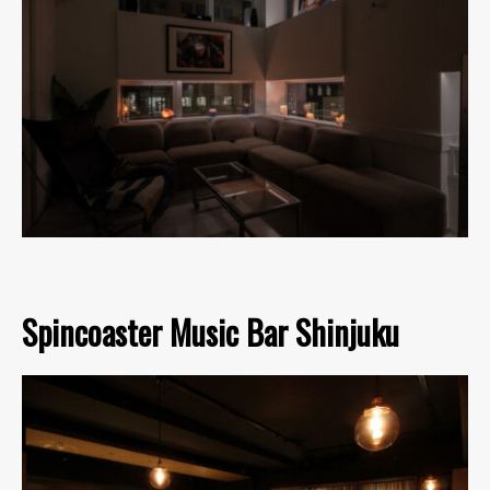
Spincoaster Music Bar Shinjuku