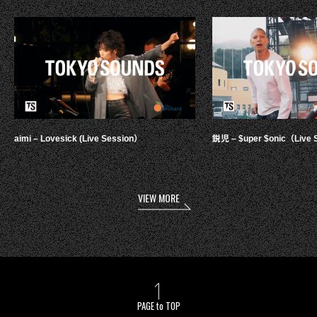
aimi – Lovesick (Live Session）
鋭児 – $uper $onic（Live 
VIEW MORE
PAGE to TOP