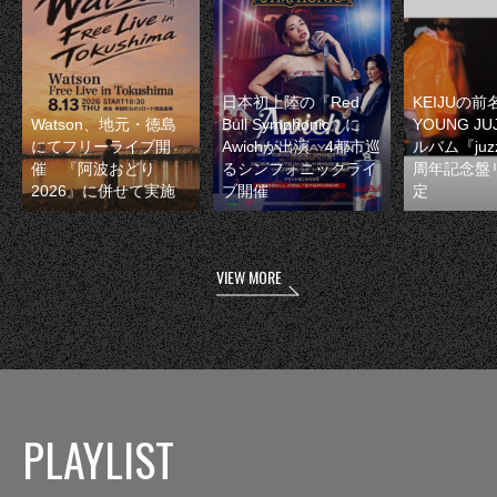
日本初上陸の『Red
KEIJUの
Watson、地元・徳島
Bull Symphonic』に
YOUNG JU
にてフリーライブ開
Awichが出演 4都市巡
ルバム『juzz
催 『阿波おどり
るシンフォニックライ
周年記念盤
2026』に併せて実施
ブ開催
定
VIEW MORE
PLAYLIST