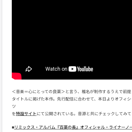
＜音楽＝心にとっての良薬＞と言う、椎名が制作するうえで前提
タイトルに掲げた本作。先行配信に合わせて、本日よりオフィシ
ツ
を
特設サイト
にて公開されている。音源と共にチェックしてみて
■
リミックス・アルバム『百薬の長』オフィシャル・ライナーノ