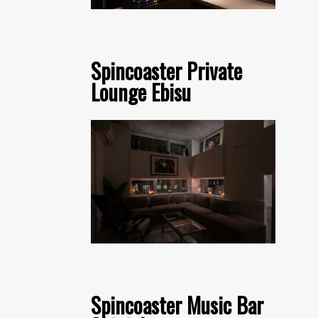
Spincoaster Private
Lounge Ebisu
Spincoaster Music Bar