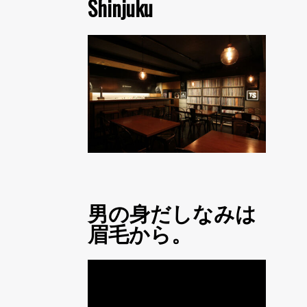
Shinjuku
男の身だしなみは
眉毛から。