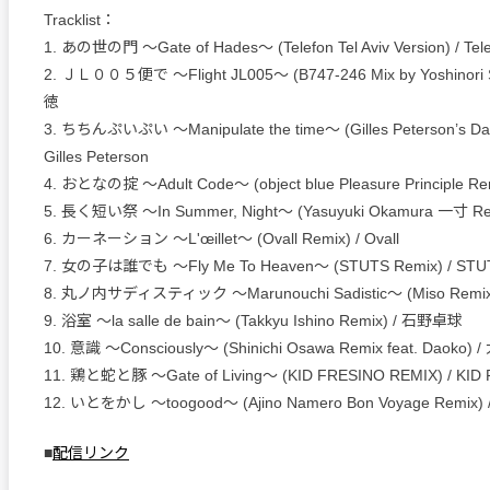
Tracklist：
1. あの世の門 ～Gate of Hades～ (Telefon Tel Aviv Version) / Telef
2. ＪＬ００５便で ～Flight JL005～ (B747-246 Mix by Yoshinori
徳
3. ちちんぷいぷい ～Manipulate the time～ (Gilles Peterson’s Dark
Gilles Peterson
4. おとなの掟 ～Adult Code～ (object blue Pleasure Principle Remi
5. 長く短い祭 ～In Summer, Night～ (Yasuyuki Okamura 一寸 R
6. カーネーション ～L'œillet～ (Ovall Remix) / Ovall
7. 女の子は誰でも ～Fly Me To Heaven～ (STUTS Remix) / STU
8. 丸ノ内サディスティック ～Marunouchi Sadistic～ (Miso Remix)
9. 浴室 ～la salle de bain～ (Takkyu Ishino Remix) / 石野卓球
10. 意識 ～Consciously～ (Shinichi Osawa Remix feat. Daoko
11. 鶏と蛇と豚 ～Gate of Living～ (KID FRESINO REMIX) / KID
12. いとをかし ～toogood～ (Ajino Namero Bon Voyage Remix
■
配信リンク