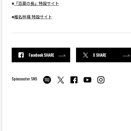
■
『百薬の長』特設サイト
■
椎名林檎 特設サイト
Facebook SHARE
X SHARE
Spincoaster SNS