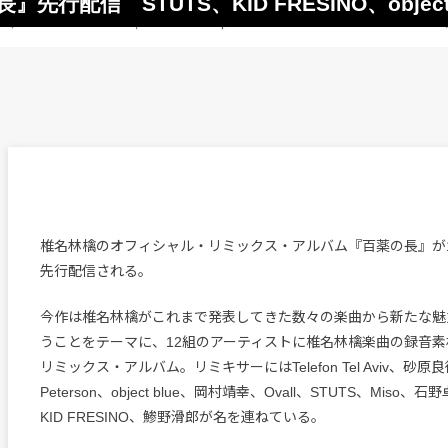
行配信 STUTS、KID FRESINO、objec
椎名林檎のオフィシャル・リミックス・アルバム『百薬の長』が1
先行配信される。
今作は椎名林檎がこれまで発表してきた数々の楽曲から新たな魅
うことをテーマに、12組のアーティストに椎名林檎楽曲の録音
リミックス・アルバム。リミキサーにはTelefon Tel Aviv、砂原良徳、
Peterson、object blue、岡村靖幸、Ovall、STUTS、Miso
KID FRESINO、鯵野滑郎が名を連ねている。