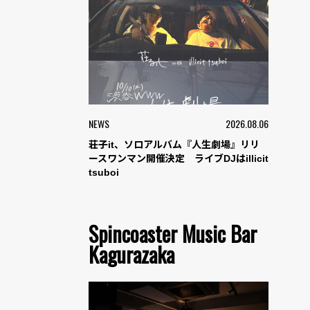
NEWS
2026.08.06
荘子it、ソロアルバム『人生劇場』リリ
ースワンマン開催決定 ライブDJはillicit
tsuboi
Spincoaster Music Bar
Kagurazaka