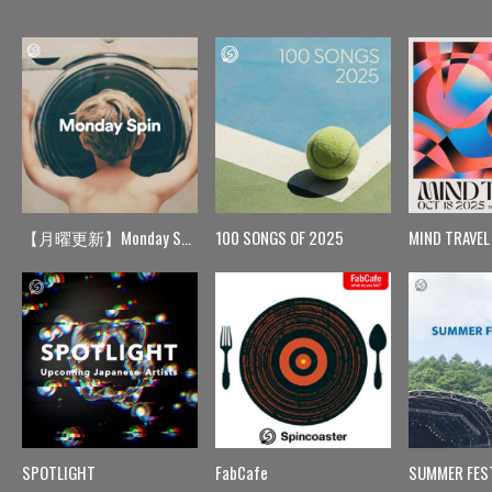
【月曜更新】Monday Spin
100 SONGS OF 2025
MIND TRAVEL
SPOTLIGHT
FabCafe
SUMMER FES