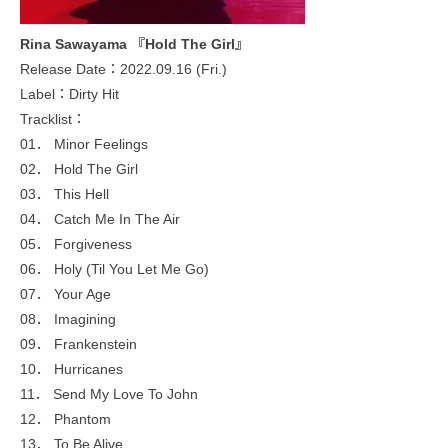
Rina Sawayama 『Hold The Girl』
Release Date：2022.09.16 (Fri.)
Label：Dirty Hit
Tracklist：
01． Minor Feelings
02． Hold The Girl
03． This Hell
04． Catch Me In The Air
05． Forgiveness
06． Holy (Til You Let Me Go)
07． Your Age
08． Imagining
09． Frankenstein
10． Hurricanes
11． Send My Love To John
12． Phantom
13． To Be Alive