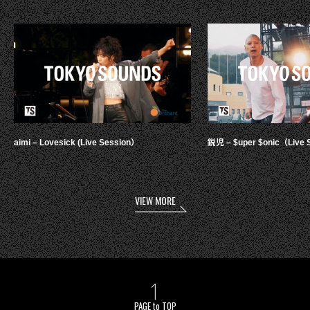
aimi – Lovesick (Live Session）
鋭児 – $uper $onic（Live 
VIEW MORE
PAGE to TOP