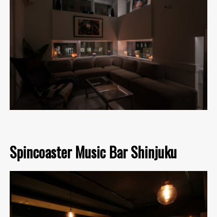
Spincoaster Music Bar Shinjuku