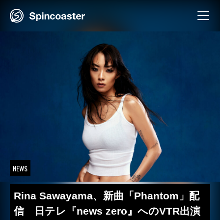
Skip
to
content
NEWS
Rina Sawayama、新曲「Phantom」配
信 日テレ『news zero』へのVTR出演