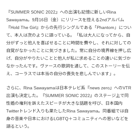
『SUMMER SONIC 2022』への出演も記憶に新しいRina
Sawayama。9月16日（金）にリリースを控える2ndアルバム
『Hold The Girl』からの先行シングルである「Phantom」につい
て、本人は次のように語っている。「私は大人になってから、自
分がずっと他人を喜ばせることに時間を費やし、それに対しての
自覚がなかったことに気づきました。常に自分の境界線を押し広
げ、自分がやりたいことと他人が私に求めることの違いに気づか
なかったんです。ヴァースの歌詞を通して、このストーリーを伝
え、コーラスでは本当の自分の喪失を悲しんでいます」。
さらに、Rina Sawayamaは日本テレビ系『news zero』へのVTR
出演も決定した。『SUMMER SONIC 2022』のステージ上で同
性婚の権利を訴えたスピーチが大きな話題を呼び、日本国内
Twitterトレンド入りも果たしたRina Sawayama。同番組では自
身の音楽や日本におけるLGBTQ＋コミュニティへの思いなどを
語るという。