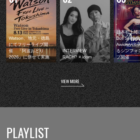
日本初上陸の
Watson、地元・徳島
Bull Symp
にてフリーライブ開
Awichが
催 『阿波おどり
INTERVIEW ｜
るシンフォ
2026』に併せて実施
RACH? × idom
ブ開催
VIEW MORE
PLAYLIST