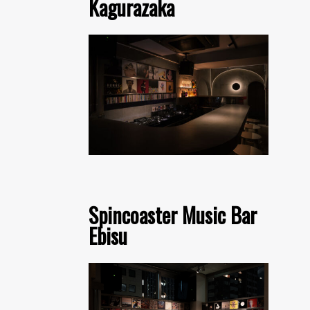
Kagurazaka
Spincoaster Music Bar
Ebisu