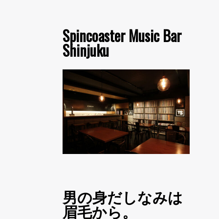
Spincoaster Music Bar
Shinjuku
男の身だしなみは
眉毛から。