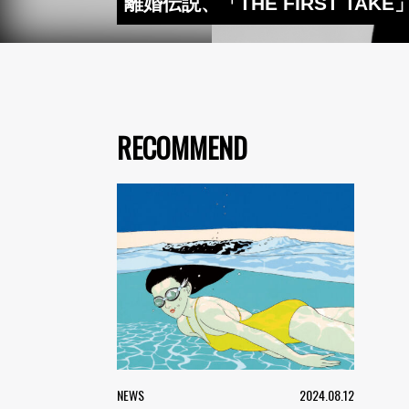
離婚伝説、「THE FIRST TA
RECOMMEND
NEWS
2024.08.12