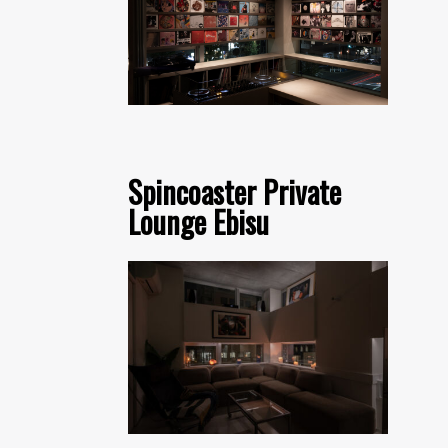
Spincoaster Private
Lounge Ebisu