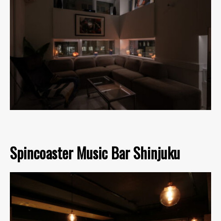
Spincoaster Music Bar Shinjuku