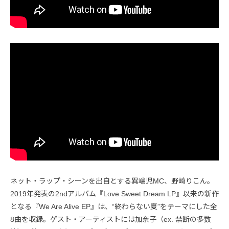
ネット・ラップ・シーンを出自とする異端児MC、野崎りこん。
2019年発表の2ndアルバム『Love Sweet Dream LP』以来の新作
となる『We Are Alive EP』は、“終わらない夏”をテーマにした全
8曲を収録。ゲスト・アーティストには加奈子（ex. 禁断の多数