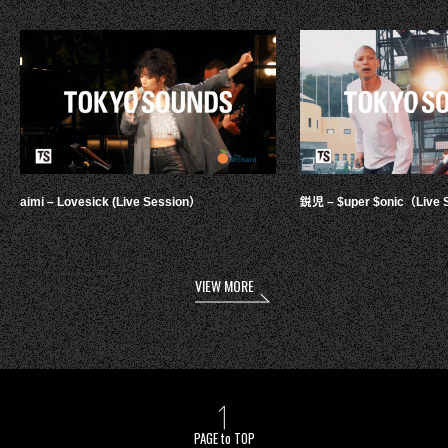
aimi – Lovesick (Live Session）
鋭児 – $uper $onic（Live 
VIEW MORE
PAGE to TOP