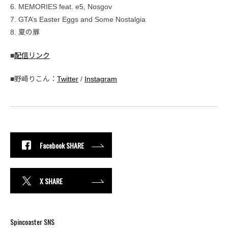
6. MEMORIES feat. e5, Nosgov
7. GTA’s Easter Eggs and Some Nostalgia
8. 夏の扉
■
配信リンク
■野崎りこん：
Twitter
/
Instagram
Facebook SHARE
X SHARE
Spincoaster SNS