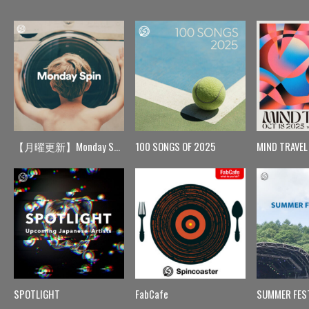
【月曜更新】Monday Spin
100 SONGS OF 2025
MIND TRAVEL
SPOTLIGHT
FabCafe
SUMMER FES