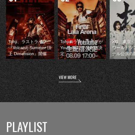
Tohji、ラストライブ
Tohjiのラストライブが
XG、東京
『Volcanic Summer 頂
YouTubeにて生配信決
ワールドツ
上 Dimension』開催
定
ナル公演の
VIEW MORE
PLAYLIST