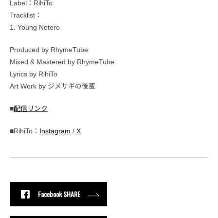
Label：RihiTo
Tracklist：
1. Young Netero
Produced by RhymeTube
Mixed & Mastered by RhymeTube
Lyrics by RihiTo
Art Work by ジメサギの後輩
■
配信リンク
■RihiTo：
Instagram
/
X
Facebook SHARE