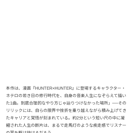
本作は、漫画『HUNTER×HUNTER』に登場するキャラクター・
ネテロの若き日の修行時代を、自身の音楽人生になぞらえて描い
た1曲。到底合理的なやり方じゃ辿りつけなかった場所」──その
リリックには、自らの限界や挫折を乗り越えながら積み上げてき
たキャリアと覚悟が刻まれている。約2分という短い尺の中に凝
縮された人生の断片は、まるで走馬灯のような疾走感でリスナー
の耳を駆け抜けるだろう。