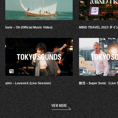
luvis – Oh (Official Music Video)
MIND TRAVEL 2023 
aimi – Lovesick (Live Session）
鋭児 – $uper $onic（Live 
VIEW MORE