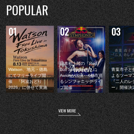
POPULAR
日本初上陸の『Red
Watson、地元・徳島
Bull Symphonic』に
青葉市子と
にてフリーライブ開
Awichが出演 4都市巡
よるツーマ
催 『阿波おどり
るシンフォニックライ
『二人のレ
2026』に併せて実施
ブ開催
ー』開催決
VIEW MORE