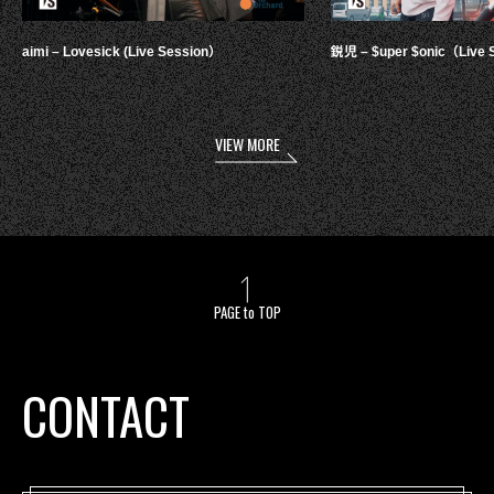
aimi – Lovesick (Live Session）
鋭児 – $uper $onic（Live 
VIEW MORE
PAGE to TOP
CONTACT