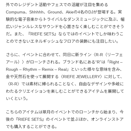
外でのレジデント活動やフェスでの活躍が注目を集める
Compuma、Shhhhh、Ground、Akieの4名のDJが登場する。実
験的な電子音楽からトライバルなダンスミュージックに及ぶ、幅
広いジャンルレスなサウンドを心置きなく楽しむことができそう
だ。また、『RIEFE SETS』ならではのイベントでしか味わうこ
とのできないエネルギッシュなフロアの装飾にも注目したい。
さらに、イベントに合わせて、同日に新ライン〈R-R（リーフェ
アール）〉がローンチされる。ブランド名にある“R”は「Right –
Rough – Rhythm – Remix – Real」といった様々な意味を含み、
金や天然石を使って展開する〈RIEFE JEWELLERY〉に対して、
〈R-R〉では素材に縛られることなく、自由なデザインや多岐に
わたるクリエイションを楽しむことができるアイテムを展開して
いくという。
こちらのアイテムは翠月のイベントでのローンチから始まり、今
後の『RIEFE SETS』のイベントで並ぶほか、オンラインストア
でも購入することができる。