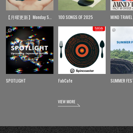
【月曜更新】Monday Spin
100 SONGS OF 2025
MIND TRAVEL
SPOTLIGHT
FabCafe
SUMMER FES
VIEW MORE