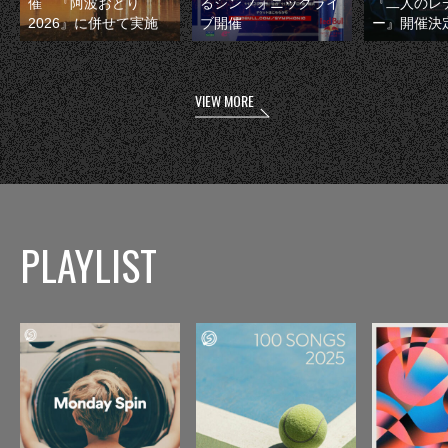
催 『阿波おどり
るシンフォニックライ
『二人のレ
2026』に併せて実施
ブ開催
ー』開催決
VIEW MORE
PLAYLIST