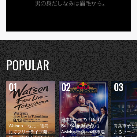
POPULAR
日本初上陸の『Red
Watson、地元・徳島
Bull Symphonic』に
青葉市子と
にてフリーライブ開
Awichが出演 4都市巡
よるツーマ