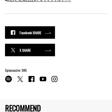
■
RIEFE JEWELLERY オフィシャルサイト
Facebook SHARE
X SHARE
Spincoaster SNS
RECOMMEND