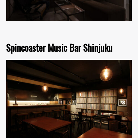
Spincoaster Music Bar Shinjuku