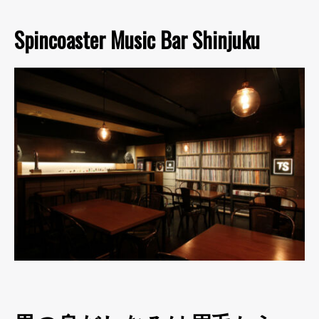
Spincoaster Music Bar Shinjuku