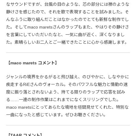
なサウンドですが、台風の目のような、芯の部分には禅のような
静けさを感じたので、それを歌で表現することを試みました。そ
んなふうに取り組んだことはなかったのでとても新鮮な制作でし
た。そしてmaco maretsさんのラップもまた、やはりその静けさ
を言葉にしていただいたなと、一気に曲が近く、深くなりまし
た。素晴らしいお二人とご一緒できたことに心から感謝します。
【maco marets コメント】
ジャンルの境界をかるがると飛び越え、のびやかに、しなやかに
疾走するRiEさんのヴォーカル。そのパワフルな魅力と情動の速
度に振り落とされないよう、持てる限りのラップで応答を試み
る……一連の制作作業はこれまでになくスリリングでした。
maco maretsにとってあらたな境地を垣間見せてくれた、特別な
一曲になったと感じています。ぜひお聴きください。
【TAAR コメント】