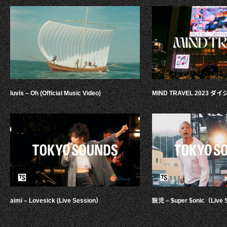
luvis – Oh (Official Music Video)
MIND TRAVEL 2023 
aimi – Lovesick (Live Session）
鋭児 – $uper $onic（Live 