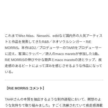
これまでWez Atlas、Nenashi、edblなど国内外の人気アーティス
トと作品を発表してきたR&B／ネオソウルシンガー・RiE
MORRiS。本作はDJ／プロデューサーのTAARをプロデューサー
に迎え、客演にラッパー／詩人のmaco maretsが参加した1曲。
RiE MORRiSの伸びやかな歌声とmaco maretsの詩とラップ、疾
走感のあるビートによって深みを感じさせるような作品になって
いる。
【RiE MORRiS コメント】
TAARさんの本質を抽出するような制作過程において、瞑想のよ
うな気持ちで取り組みました。すごく洗練されていて疾走感満載