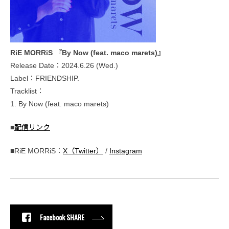
RiE MORRiS 『By Now (feat. maco marets)』
Release Date：2024.6.26 (Wed.)
Label：FRIENDSHIP.
Tracklist：
1. By Now (feat. maco marets)
■
配信リンク
■RiE MORRiS：
X（Twitter）
/
Instagram
Facebook SHARE