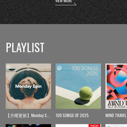
VIEW MORE
PLAYLIST
【月曜更新】Monday Spin
100 SONGS OF 2025
MIND TRAVEL