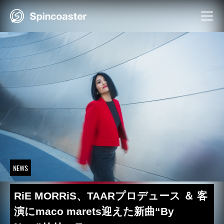
Skip
to
content
NEWS
RiE MORRiS、TAARプロデュース ＆ 客
演にmaco marets迎えた新曲“By