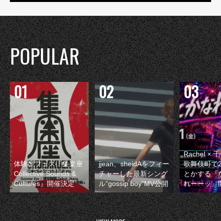
POPULAR
Rachel 
体験型フェス『集楽座
jjean、sheidAをフィー
歌舞伎町で
Collective Sounds &
チャーした最新シング
とかする『
Cultures』開催決定
ル“gossip boy”MV公開
れーーッ』