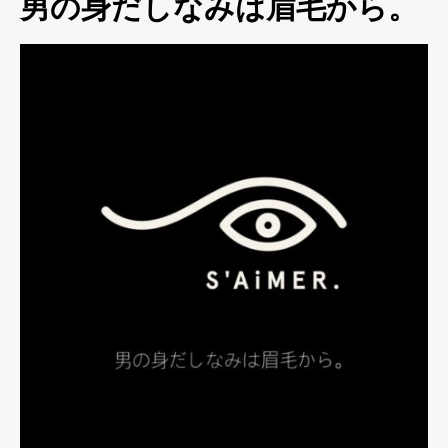
男の身だしなみは眉毛から。