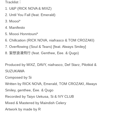
Tracklist：
1. U&P (RICK NOVA & MIXZ)
2. Until You Fall (feat. Emerald)
3. Moooi*
4. Manifesto
5. Moooi Honntouni*
6. Chillcation (RICK NOVA, niafrasco & TOM CROZAKI)
7. Overflowing (Soul & Tears) [feat. Always Smiley]
8. 妄想浪漫飛行 (feat. Genthee, Eee. & Qugo)
Produced by MIXZ, DAVY, niafrasco, Def Starz, Pilotkid &
SUZUKAWA
Composed by Si
Written by RICK NOVA, Emerald, TOM CROZAKI, Always
Smiley, genthee, Eee. & Qugo
Recorded by Taiyo Uekusa, Si & IVY CLUB
Mixed & Mastered by Maindish Celery
Artwork by made by R