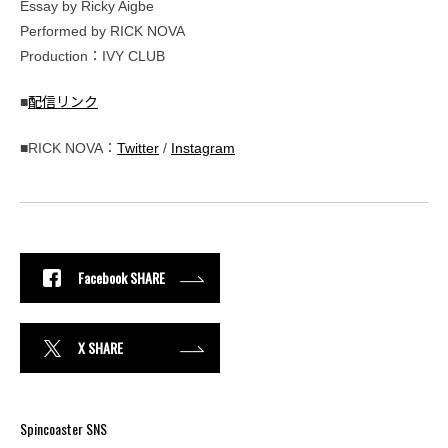
Essay by Ricky Aigbe
Performed by RICK NOVA
Production：IVY CLUB
■
配信リンク
■RICK NOVA：
Twitter
/
Instagram
Facebook SHARE
X SHARE
Spincoaster SNS