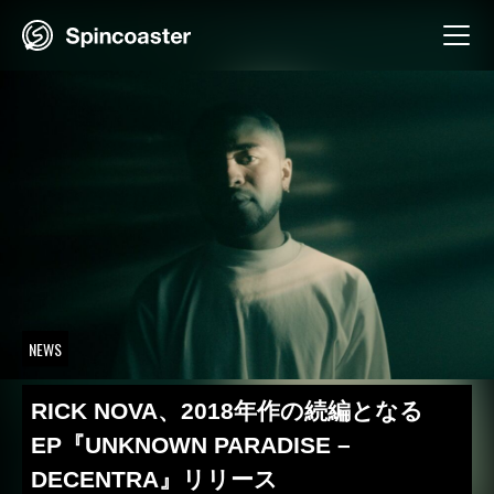
Skip
to
content
NEWS
RICK NOVA、2018年作の続編となる
EP『UNKNOWN PARADISE –
DECENTRA』リリース