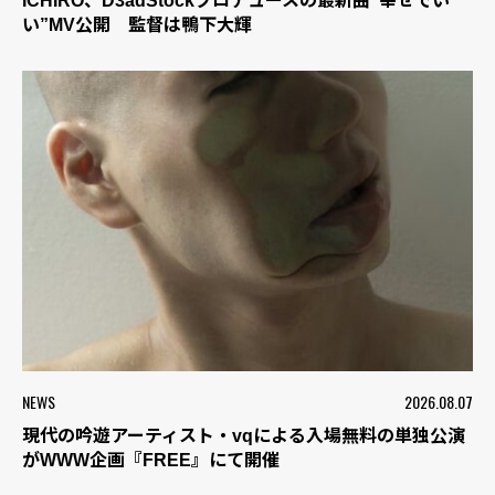
ICHIRO、D3adStockプロデュースの最新曲“幸せでい
い”MV公開 監督は鴨下大輝
NEWS
2026.08.07
現代の吟遊アーティスト・vqによる入場無料の単独公演
がWWW企画『FREE』にて開催