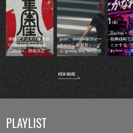
Rachel 
体験型フェス『集楽座
jjean、sheidAをフィー
歌舞伎町で
Collective Sounds &
チャーした最新シング
とかする『
Cultures』開催決定
ル“gossip boy”MV公開
れーーッ』
VIEW MORE
PLAYLIST