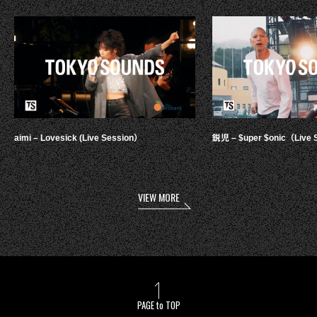
aimi – Lovesick (Live Session）
鋭児 – $uper $onic（Live 
VIEW MORE
PAGE to TOP