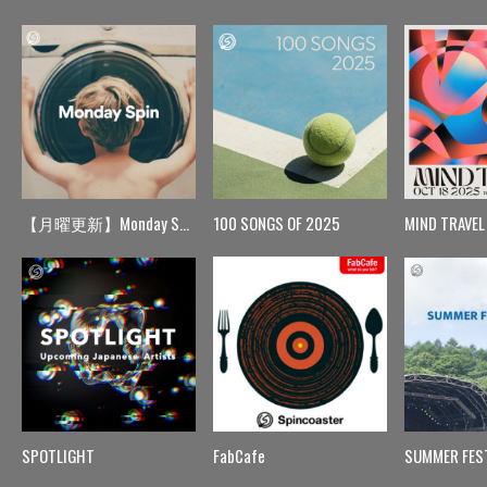
【月曜更新】Monday Spin
100 SONGS OF 2025
MIND TRAVEL
SPOTLIGHT
FabCafe
SUMMER FES