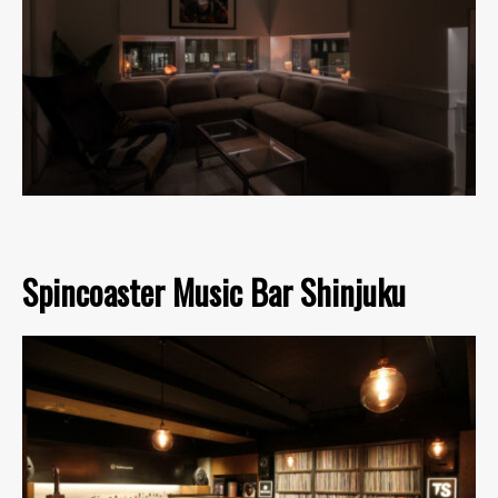
Spincoaster Music Bar Shinjuku