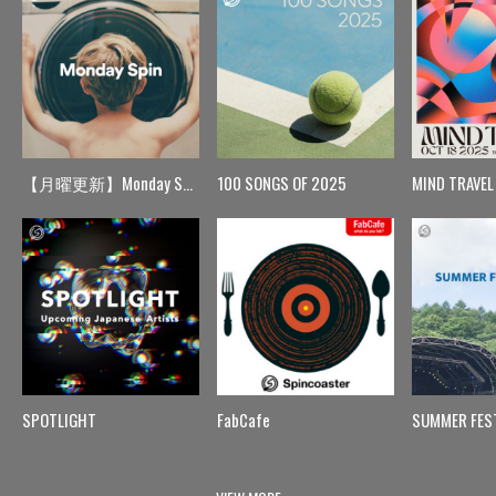
【月曜更新】Monday Spin
100 SONGS OF 2025
MIND TRAVEL
SPOTLIGHT
FabCafe
SUMMER FES