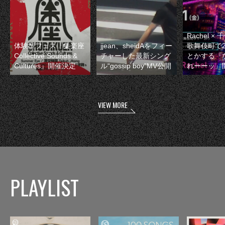
Rachel 
体験型フェス『集楽座
jjean、sheidAをフィー
歌舞伎町で
Collective Sounds &
チャーした最新シング
とかする『
Cultures』開催決定
ル“gossip boy”MV公開
れーーッ』
VIEW MORE
PLAYLIST