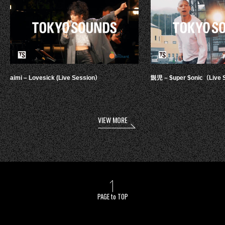
aimi – Lovesick (Live Session）
鋭児 – $uper $onic（Live 
VIEW MORE
PAGE to TOP