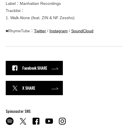
Label：Manhattan Recordings
Tracklist：
1. Walk Alone (feat. ZIN & NF Zessho)
■RhymeTube：
Twitter
/
Instagram
/
SoundCloud
Facebook SHARE
X SHARE
Spincoaster SNS