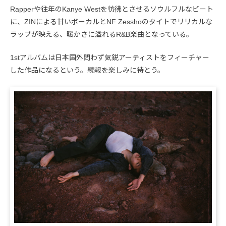
Rapperや往年のKanye Westを彷彿とさせるソウルフルなビート
に、ZINによる甘いボーカルとNF Zesshoのタイトでリリカルな
ラップが映える、暖かさに溢れるR&B楽曲となっている。
1stアルバムは日本国外問わず気鋭アーティストをフィーチャー
した作品になるという。続報を楽しみに待とう。