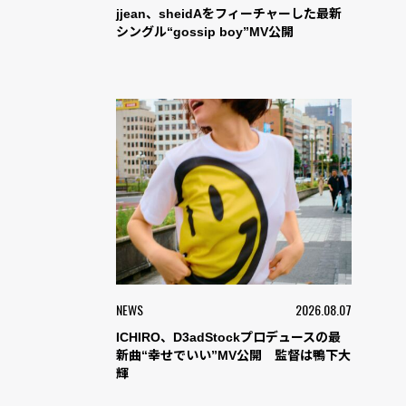
jjean、sheidAをフィーチャーした最新
シングル“gossip boy”MV公開
NEWS
2026.08.07
ICHIRO、D3adStockプロデュースの最
新曲“幸せでいい”MV公開 監督は鴨下大
輝