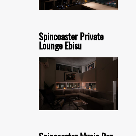
Spincoaster Private
Lounge Ebisu