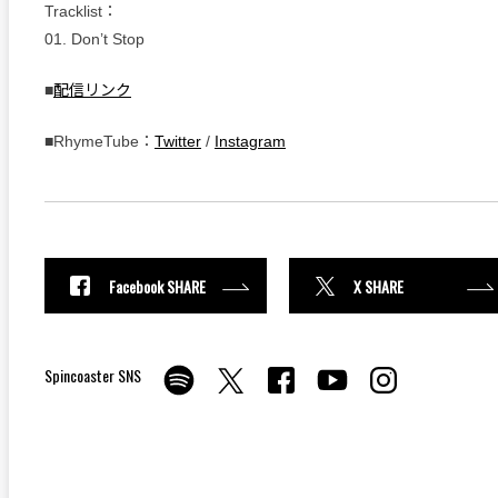
Tracklist：
01. Don’t Stop
■
配信リンク
■RhymeTube：
Twitter
/
Instagram
Facebook SHARE
X SHARE
Spincoaster SNS