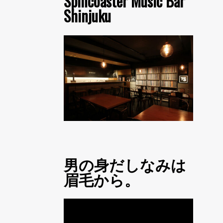
Spincoaster Music Bar
Shinjuku
男の身だしなみは
眉毛から。