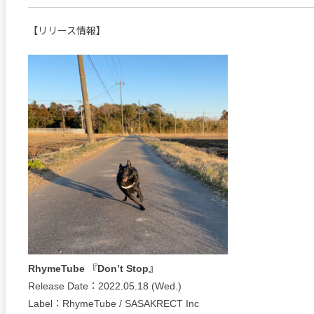
【リリース情報】
RhymeTube 『Don’t Stop』
Release Date：2022.05.18 (Wed.)
Label：RhymeTube / SASAKRECT Inc