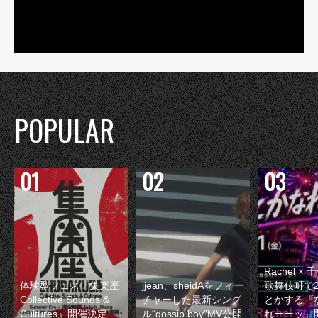
POPULAR
Rachel 
体験型フェス『集楽座
jjean、sheidAをフィー
歌舞伎町で
Collective Sounds &
チャーした最新シング
とかする『
Cultures』開催決定
ル“gossip boy”MV公開
れーーッ』