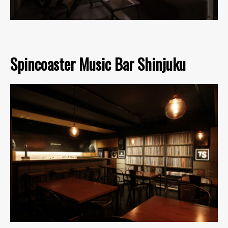
Spincoaster Music Bar Shinjuku