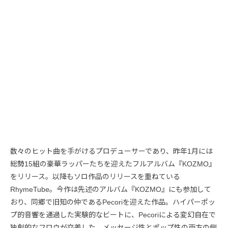
数々のヒット曲を手がけるプロデューサーであり、昨年1月には
総勢15組の豪華ラッパーたちを迎えたフルアルバム『KOZMO』
をリリース。以降もソロ作品のリリースを重ねている
RhymeTube。今作は先述のアルバム『KOZMO』にも参加して
おり、同郷で旧知の仲であるPecoriを迎えた作品。ハイパーポッ
プ的音響を通過した実験的なビートに、Pecoriによる変幻自在で
独創的なフロウが交差した、メッセージ性とポップ性の両方の側