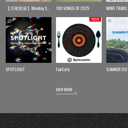
【月曜更新】Monday Spin
100 SONGS OF 2025
MIND TRAVEL
SPOTLIGHT
FabCafe
SUMMER FES
VIEW MORE