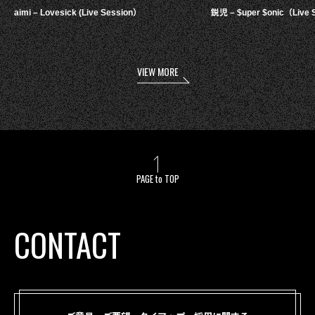
aimi – Lovesick (Live Session）
鋭児 – $uper $onic（Live 
VIEW MORE
PAGE to TOP
CONTACT