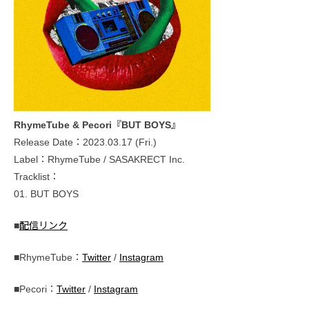
RhymeTube & Pecori『BUT BOYS』
Release Date：2023.03.17 (Fri.)
Label：RhymeTube / SASAKRECT Inc.
Tracklist：
01. BUT BOYS
■
配信リンク
■RhymeTube：
Twitter
/
Instagram
■Pecori：
Twitter
/
Instagram