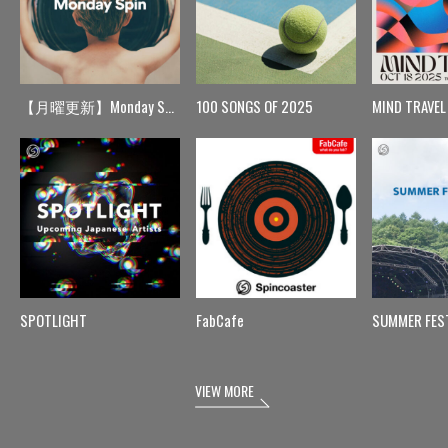
【月曜更新】Monday Spin
100 SONGS OF 2025
MIND TRAVEL
SPOTLIGHT
FabCafe
SUMMER FES
VIEW MORE