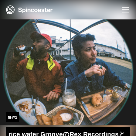
Skip
to
content
NEWS
rice water GrooveのRex Recordingsと