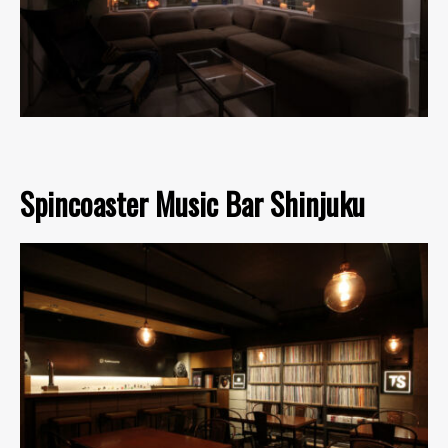
Spincoaster Music Bar Shinjuku