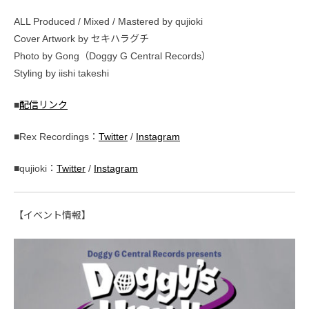
ALL Produced / Mixed / Mastered by qujioki
Cover Artwork by セキハラグチ
Photo by Gong（Doggy G Central Records）
Styling by iishi takeshi
■
配信リンク
■Rex Recordings：
Twitter
/
Instagram
■qujioki：
Twitter
/
Instagram
【イベント情報】