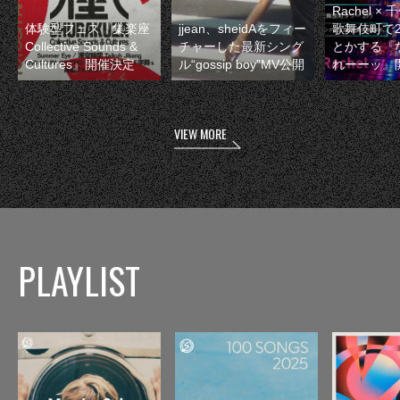
Rachel 
体験型フェス『集楽座
jjean、sheidAをフィー
歌舞伎町で
Collective Sounds &
チャーした最新シング
とかする『
Cultures』開催決定
ル“gossip boy”MV公開
れーーッ』
VIEW MORE
PLAYLIST