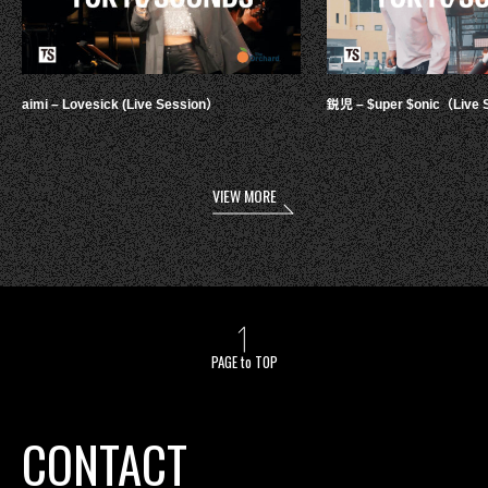
aimi – Lovesick (Live Session）
鋭児 – $uper $onic（Live 
VIEW MORE
PAGE to TOP
CONTACT