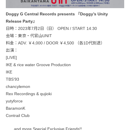
Doggy G Central Records presents 『Doggy’s Unity
Release Party』
日時：2023年7月2日（日） OPEN / START 14:30
会場：東京・代官山UNIT
料金：ADV. ￥4,000 / DOOR ￥4,500 （各1D代別途）
出演：
[LIVE]
IKE & rice water Groove Production
IKE
TBS’93
chancylemon
Rex Recordings & qujioki
yutyforce
BaramonK
Contrail Club
……and more Special Exclusive Friends!!